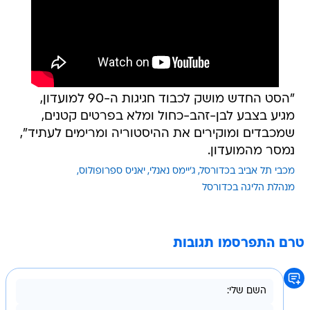
"הסט החדש מושק לכבוד חגיגות ה-90 למועדון,
מגיע בצבע לבן-זהב-כחול ומלא בפרטים קטנים,
שמכבדים ומוקירים את ההיסטוריה ומרימים לעתיד",
נמסר מהמועדון.
מכבי תל אביב בכדורסל
ג'יימס נאנלי
יאניס ספרופולוס
מנהלת הליגה בכדורסל
טרם התפרסמו תגובות