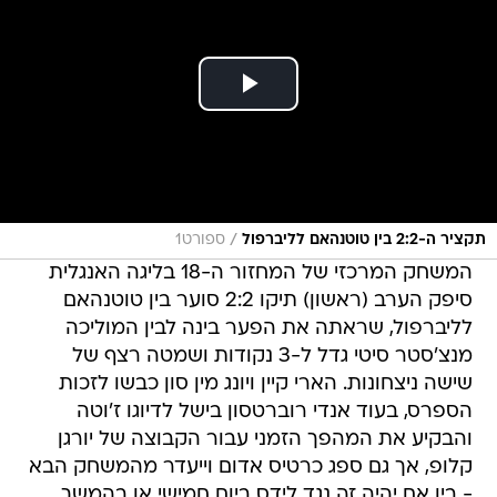
/
תקציר ה-2:2 בין טוטנהאם לליברפול
ספורט1
המשחק המרכזי של המחזור ה-18 בליגה האנגלית
סיפק הערב (ראשון) תיקו 2:2 סוער בין טוטנהאם
לליברפול, שראתה את הפער בינה לבין המוליכה
מנצ'סטר סיטי גדל ל-3 נקודות ושמטה רצף של
שישה ניצחונות. הארי קיין ויונג מין סון כבשו לזכות
הספרס, בעוד אנדי רוברטסון בישל לדיוגו ז'וטה
והבקיע את המהפך הזמני עבור הקבוצה של יורגן
קלופ, אך גם ספג כרטיס אדום וייעדר מהמשחק הבא
- בין אם יהיה זה נגד לידס ביום חמישי או בהמשך.