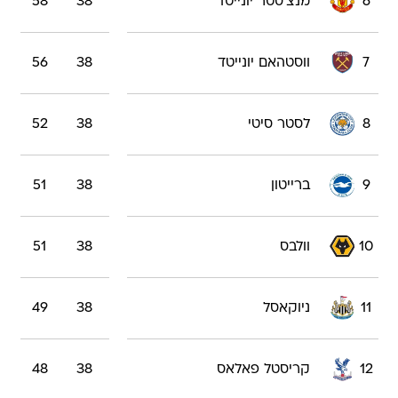
6
מנצ'סטר יונייטד
38
58
7
ווסטהאם יונייטד
38
56
8
לסטר סיטי
38
52
9
ברייטון
38
51
10
וולבס
38
51
11
ניוקאסל
38
49
12
קריסטל פאלאס
38
48