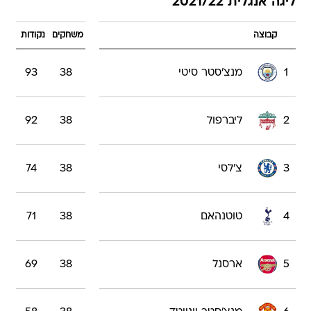
ליגה אנגלית 2021/22
קבוצה
משחקים
נקודות
1
מנצ'סטר סיטי
38
93
2
ליברפול
38
92
3
צ'לסי
38
74
4
טוטנהאם
38
71
5
ארסנל
38
69