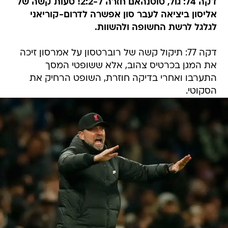
דקה 74: גול, טוטנהאם חזרה ל-2:2! טעות קשה של
אליסון ביציאה לעבר סון אפשרה לדרום-קוריאני
לגלגל לרשת החשופה ולהשוות.
דקה 77: תיקול קשה של רוברטסון על אמרסון זיכה
את המגן בכרטיס צהוב, אלא ששופטי המסך
התערבו ואחרי בדיקה חוזרת, השופט הרחיק את
הסקוטי.