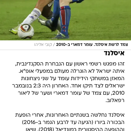
/
צמד לרשת איסלנד. עומר דמארי ב-2010
קובי אליהו
איסלנד
זהו מפגש רשמי ראשון עם הנבחרת הסקנדינבית,
איתה ישראל לא הוגרלה מעולם במפעלי אופ"א.
המאזן במשחקי הידידות עומד על שני ניצחונות
ישראלים לצד תיקו אחד. האחרון היה 2:3 בנובמבר
2010, עם צמד של עומר דמארי ושער של ליאור
רפאלוב.
איסלנד נחלשה בשנתיים האחרונות, אחרי הופעת
הבכורה ביורו (הגיעה עד לרבע הגמר ב-2016)
וההופעה ההיסטורית במונדיאל (2018). שיאן