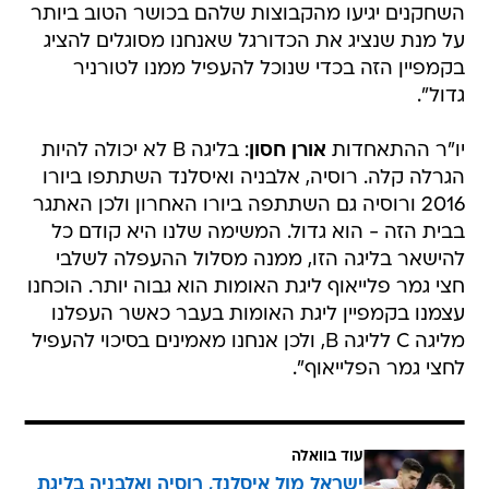
השחקנים יגיעו מהקבוצות שלהם בכושר הטוב ביותר
על מנת שנציג את הכדורגל שאנחנו מסוגלים להציג
בקמפיין הזה בכדי שנוכל להעפיל ממנו לטורניר
גדול".
יו"ר ההתאחדות
אורן חסון
: בליגה B לא יכולה להיות
הגרלה קלה. רוסיה, אלבניה ואיסלנד השתתפו ביורו
2016 ורוסיה גם השתתפה ביורו האחרון ולכן האתגר
בבית הזה - הוא גדול. המשימה שלנו היא קודם כל
להישאר בליגה הזו, ממנה מסלול ההעפלה לשלבי
חצי גמר פלייאוף ליגת האומות הוא גבוה יותר. הוכחנו
עצמנו בקמפיין ליגת האומות בעבר כאשר העפלנו
מליגה C לליגה B, ולכן אנחנו מאמינים בסיכוי להעפיל
לחצי גמר הפלייאוף".
עוד בוואלה
ישראל מול איסלנד, רוסיה ואלבניה בליגת