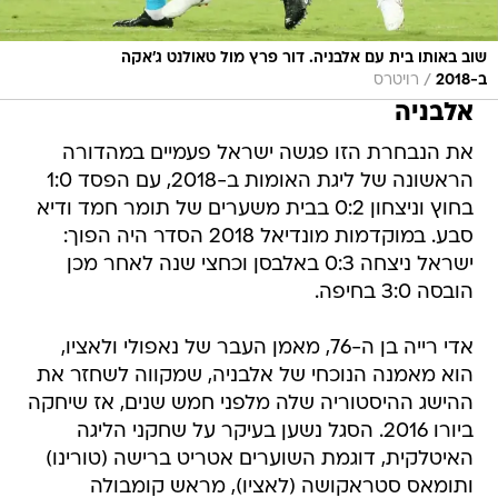
שוב באותו בית עם אלבניה. דור פרץ מול טאולנט ג'אקה
/
ב-2018
רויטרס
אלבניה
את הנבחרת הזו פגשה ישראל פעמיים במהדורה
הראשונה של ליגת האומות ב-2018, עם הפסד 1:0
בחוץ וניצחון 0:2 בבית משערים של תומר חמד ודיא
סבע. במוקדמות מונדיאל 2018 הסדר היה הפוך:
ישראל ניצחה 0:3 באלבסן וכחצי שנה לאחר מכן
הובסה 3:0 בחיפה.
אדי רייה בן ה-76, מאמן העבר של נאפולי ולאציו,
הוא מאמנה הנוכחי של אלבניה, שמקווה לשחזר את
ההישג ההיסטוריה שלה מלפני חמש שנים, אז שיחקה
ביורו 2016. הסגל נשען בעיקר על שחקני הליגה
האיטלקית, דוגמת השוערים אטריט ברישה (טורינו)
ותומאס סטראקושה (לאציו), מראש קומבולה