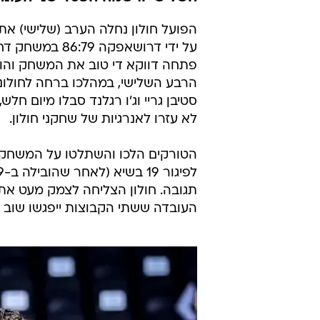
לדרושאפקה ב
פיב"א
מערכת וואלה ספורט
7.12.2021 / 18:54
הקבוצה של מאוריציו בוסקאליה 
השלישי ורשמה הפסד שני העונה
הפועל חולון נחלה הערב (שלישי) א
על ידי דרושאפ
סטיבן גריי וג'ו רגלנד סבלו מיום חל
לא עזרו לאנרגיות של שחקני חולון.
הטורקים הלכו והשתלטו על המשחק 