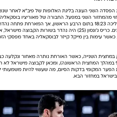
ליגת האלופות של
ענפים נוספים
לוח שידורים
החידה של ספור
ארכיון מדורים
כתבו לנו
פתחה טוב, אך נקלעה לפיגור דו ספרתי במהלך הרב
 באירופה
ת הפסדה השני העונה בליגת האלופות של פיב"א לאחר שנו
קה 86:79 במשחק דחוי מהמחזור השני במפעל. החבורה של מאוריציו בוסקאליה
פתחה דווקא די טוב את המשחק והוליכה 18:23 בתום הרבע הראשון, אך המארחת פתחה 
הרבע השלישי, במהלכו ברחה לחולונים. כריס ג'ונסון (25) היה נהדר בשורות הקבוצה מישראל,
ש, כאשר עימות בין מייקל קייזר לבוסקאליה באחד מפסקי הזמ
במחצית השנייה, כאשר האורחת נותרה מאחור ונקלעה כב