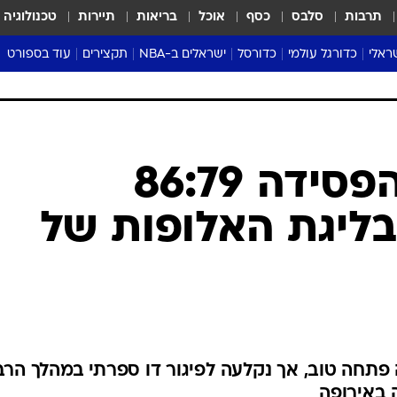
תרבות
סלבס
כסף
אוכל
בריאות
תיירות
טכנולוגיה
ראלי
כדורגל עולמי
כדורסל
ישראלים ב-NBA
תקצירים
עוד בספורט
ליגה אנגלית
ליגת העל
דני אבדיה
מונדיאל 2026
 העל
ליגה ספרדית
דאבל דריבל
NBA
נה
ליגה איטלקית
יורוליג וכדורסל אירופי
טבלאות
ו
ליגה גרמנית
ליגה לאומית
פודקאסטים
ליגה צרפתית
נבחרות ישראל בכדורסל
מסכמים מחזור
שראל
ליגת האלופות
כדורסל נשים
אבא של שבת
ית
הליגה האירופית
מעל הטבעת
דרום אמריקה
סערה בממלכה
טניס
טראש טוק
ספורט אמריקא
הפועל חולון הפסידה 86:79
פוקר