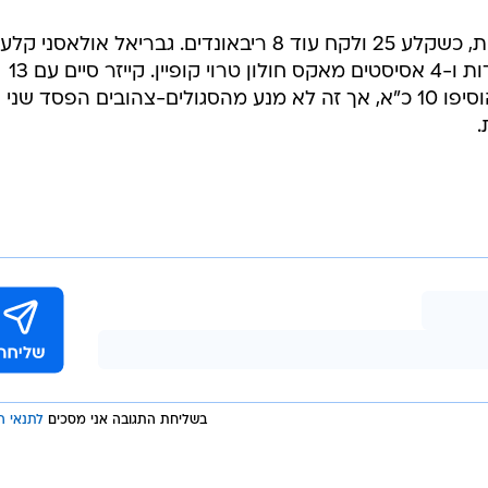
/
ול פניני
אתר רשמי, האתר הרשמי של פיב"א
לטורקים, שקיבלו תרומה של 12 נקודות ו-4 אסיסטים מאקס חולון טרוי קופיין. קייזר סיים עם 13
בחולון, כאשר סטיבן גריי ורפי מנקו הוסיפו 10 כ"א, אך זה לא מנע מהסגולים-צהובים הפסד שני
.