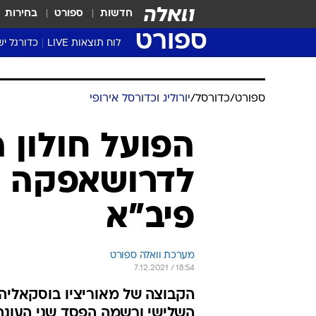
חדשות
ספורט
בחירות
ספורט
לוח תוצאות LIVE
כדורגל יש
ליגת העל Winner
סטט' ליגת
גביע המדי
גביע הטוט
שגרירים
נבחרות י
ליגה לאומ
ליגה א'
ספורט
/
כדורסל
/
יורוליג וכדורסל אירופי