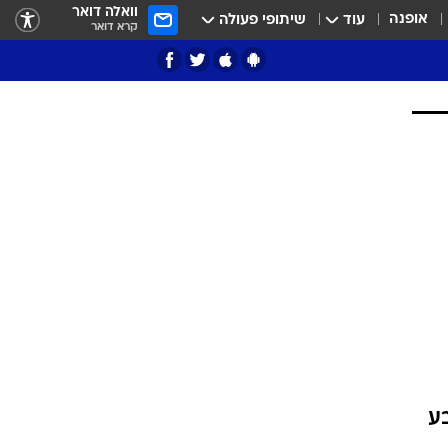
וואלה דואר
אופנה
עוד
שיתופי פעולה
קרא דואר
ציון 3
דאבל דריבל
י