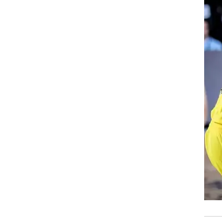
 הייתה
רוגבי וקריקט
אור
גולף
ביליארד
תקצירים