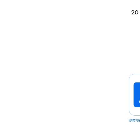
אייזאה פיניירו היה האיש של המארחת, כשקלע 25 ולקח עוד 8 ריבאונדים. גבריאל אולאסני קלע 20