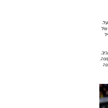
רוגבי וקריקט
גולף
ביליארד
 המחזור ה-11 בליגת העל.
תקצירים
ו של
ל
יב.
נה.
נה