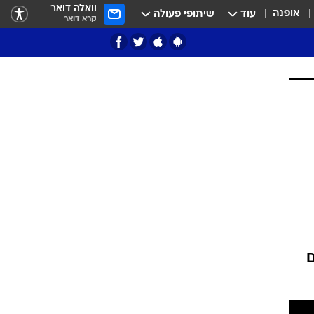
וואלה דואר
אופנה
עוד
שיתופי פעולה
קרא דואר
ציון 3
דאבל דריבל
והצהובים
י