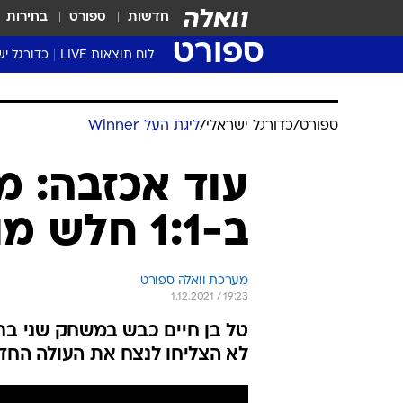
חדשות
ספורט
בחירות
ספורט
לוח תוצאות LIVE
כדורגל יש
ליגת העל Winner
סטט' ליגת
ספורט
/
כדורגל ישראלי
/
ליגת העל Winner
גביע המדי
גביע הטוט
עוד אכזבה: מ
שגרירים
ב-1:1 חלש מול הפועל נוף הגליל
נבחרות י
ליגה לאומ
ליגה א'
מערכת וואלה ספורט
1.12.2021 / 19:23
לא הצליחו לנצח את העולה החד