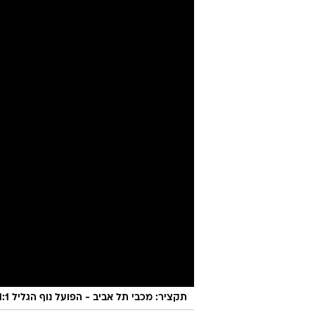
תקציר: מכבי תל אביב - הפועל נוף הגליל 1:1