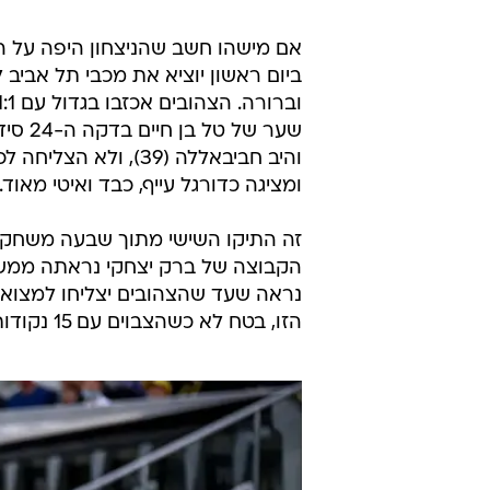
אם מישהו חשב שהניצחון היפה על ה
ביום ראשון יוציא את מכבי תל אביב 
שער ש
והיב חביבאללה (39),
ומציגה כדורגל עייף, כבד ואיטי מאוד.
זה התיקו השישי מתוך שבעה משחקי ל
הקבוצה של ברק יצחקי נראתה ממש לא
נראה שעד שהצהובים יצליחו למצוא מ
הזו, בטח לא כשהצבוים עם 15 נקודות בלבד מ-33 אפשריות.