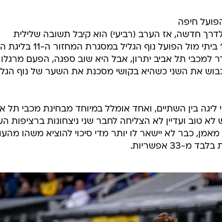
פועל חיפה
לדרך חדשה, אז הערב (רביעי) הוא קיבל תשובה שלילית
וברורה. הצהובים אכזבו בגדול עם 1:1 ביתי מול הפועל נוף הגליל במסגרת
ל טל בן חיים בדקה ה-24 סידר למכבי תל אביב יתרון, אבל היא שוב ספגה, הפעם מרגל
 ולא הצליחה לכבוש את השני כשהיא בקושי מסכנת את השער של נוף הגלי
יגה בין השתיים, ואחד אומלל במיוחד מבחינת מכבי תל אב
 טוב ועדיין לא הצליחה לחבר שני ניצחונות ברציפות העו
אמן, כבר לא יישאר לו יותר מדי סיכוי להוציא משהו מהעו