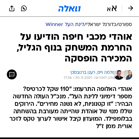
ספורט
/
כדורגל ישראלי
/
ליגת העל Winner
אוהדי מכבי חיפה הודיעו על
החרמת המשחק בנוף הגליל,
המכירה הופסקה
שלמה וייס, 
רענן ברנובסקי
עודכן לאחרונה: 30.11.2021 / 17:36
אוהדי האלופה התרעמו: "110 שקל לכרטיס?
מספר דימיוני לליגת העל". מנכ"ל העולה החדשה
הבהיר: "זו קטנוניות, לא נשנה מחירים". הירוקים
שללו מנוי של אוהדת שהייתה מעורבת בהשחתה
בבלומפילד. המועדון קיבל אישור לערוך טקס לזכר
אורית ממן ז"ל