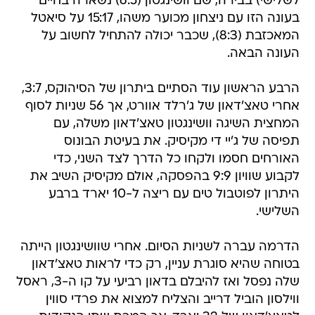
לשלישי) בבירה, שם וושינגטון (6:5) נשארה בחיים
בעונה הזו עם ניצחון מכוער משהו, 15:17 על סיאטל
המאכזבת (8:3), שכבר יכולה להתחיל לחשוב על
העונה הבאה.
הרבע הראשון עוד הסתיים ביתרון של הסיהוקס, 3:7,
אחרי טאצ'דאון של ג'רלד אוורט, אך 56 שניות לסוף
המחצית השיגה וושינגטון טאצ'דאון משלה, עם
תפיסה של ג'יי די מקיסיק. את בעיטת הבונוס
האורחים חסמו ולקחו כל הדרך לצד השני, כדי
לקבוע שוויון 9:9 בהפסקה, אולם מקיסיק השיב את
היתרון לפוטבול טים עם ריצה ל-10 יארד ברבע
השלישי.
הדרמה עברה לשניות הסיום. אחרי שוושינגטון הייתה
בטוחה שהיא סוגרת עניין, רק כדי לראות טאצ'דאון
שלה נפסל ואז להיבלם בדאון רביעי על קו ה-3, ראסל
ווילסון הוביל דרייב והצליח למצוא את פרדי סווין