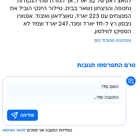
לטאצ'דאון של 32 יארד, אך המרת שתי הנקודות
נחטפה והניצחון נשאר בבית. טיילור היינקי הוביל את
המנצחים עם 223 יארד, טאצ'דאון ואיבוד. אנטוניו
גיבסון רץ ל-111 יארד ומנד, 247 יארד וצמד לא
הספיקו לווילסון.
וושינגטון פוטבול טים
טרם התפרסמו תגובות
בשליחת התגובה אני מסכים
לתנאי השימוש