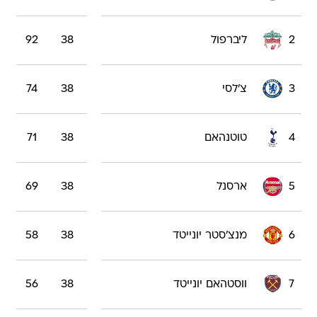
2
ליברפול
38
92
3
צ'לסי
38
74
4
טוטנהאם
38
71
5
ארסנל
38
69
6
מנצ'סטר יונייטד
38
58
7
ווסטהאם יונייטד
38
56