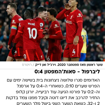
/
שער ראשון מאז ספטמבר 2020. וירג'יל ואן דייק
רויטרס
ליברפול - סאות'המפטון 0:4
האדומים סגרו שלושה ניצחונות בית בשישה ימים עם
הפרש שערים 0:10, כשאחרי ה-0:4 על ארסנל
וה-0:2 על פורטו הגיעה עוד רביעייה. יורגן קלופ
החזיר להרכב את דיוגו ז'וטה וקיבל ממנו צמד בדקות
2 ו-32, כשאת השער השני בישל מלך השערים