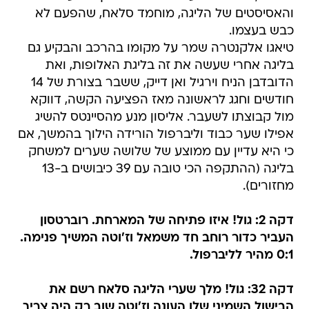
והאסיסטים של הליגה, מוחמד סלאח, שהפעם לא
כבש בעצמו.
טיאגו אלקנטרה שמר על מקומו בהרכב והבקיע גם
בליגה אחרי שעשה את זה בליגת האלופות, ואת
הדובדבן הניח וירגיל ואן דייק, ששבר בצורת של 14
חודשים וחגג לראשונה מאז הפציעה הקשה, דווקא
מול קבוצתו לשעבר. אליסון מנע מהסיינטס להשיג
אפילו שער כבוד וליברפול הורידה הילוך בהמשך, אם
כי היא עדיין עם ממוצע של שלושה שערים למשחק
בליגה (ההתקפה הכי טובה עם 39 כיבושים ב-13
מחזורים).
דקה 2: גול! איזו פתיחה של המארחת. רוברטסון
העביר כדור רוחב חד משמאל וז'וטה המשיך פנימה.
0:1 מהיר לליברפול.
דקה 32: גול! מלך שערי הליגה סלאח רשם את
הבישול השמיני שלו העונה וז'וטה שוב רק היה צריך