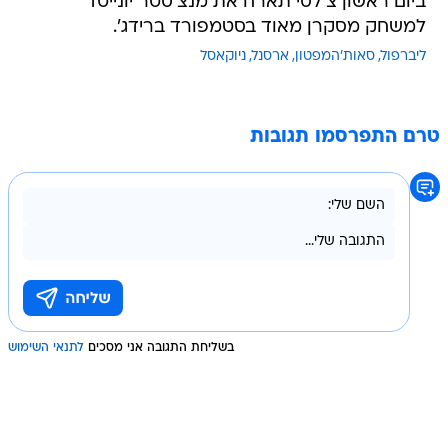
ביום ראשון צ'לסי תארח את מנצ'סטר יונייטד
למשחק מסקרן מאוד בסטמפורד ברידג'.
ליברפול
סאות'המפטון
ארסנל
ניוקאסל
טרם התפרסמו תגובות
בשליחת התגובה אני מסכים
לתנאי השימוש