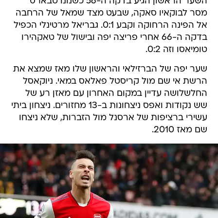
השער הראשון הגיע בדקה ה-56 כשנונו טבארס
מסר לבוקאיו סאקה, שבעט מצד שמאל של הרחבה
אל הפינה הרחוקה וקבע 0:1. גבריאל מרטינלי הכפיל
בדקה ה-66 אחרי פריצה יפה ובישול של טאקהירו
טומיאסו וזה 0:2.
שער יפה של הברזילאי והראשון שלו מאז שמצא את
הרשת אי שם מול קריסטל פאלאס במאי. ניוקאסל
החלשלושה עדיין במקום האחרון עם מאזן רע של
שש נקודות ואפס ניצחונות ב-13 מחזורים. ניצחון ביתי
עשירי ברציפות של ארסנל מול הזברות, שלא ניצחו
שם מאז 2010.