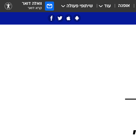
וואלה דואר
אופנה
עוד
שיתופי פעולה
קרא דואר
ציון 3
דאבל דריבל
י