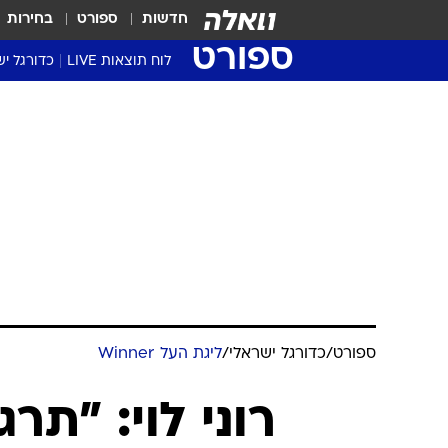
חדשות
ספורט
בחירות
ספורט
לוח תוצאות LIVE
כדורגל יש
ליגת העל Winner
סטט' ליגת
גביע המדי
גביע הטוט
שגרירים
נבחרות י
ליגה לאומ
ליגה א'
ספורט
/
כדורגל ישראלי
/
ליגת העל Winner
רוני לוי: "תר