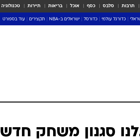
תרבות
סלבס
כסף
אוכל
בריאות
תיירות
טכנולוגיה
ראלי
כדורגל עולמי
כדורסל
ישראלים ב-NBA
תקצירים
עוד בספורט
ליגה אנגלית
ליגת העל
דני אבדיה
מונדיאל 2026
 העל
ליגה ספרדית
דאבל דריבל
NBA
נה
ליגה איטלקית
יורוליג וכדורסל אירופי
טבלאות
ו
ליגה גרמנית
ליגה לאומית
פודקאסטים
ליגה צרפתית
נבחרות ישראל בכדורסל
מסכמים מחזור
שראל
ליגת האלופות
כדורסל נשים
אבא של שבת
ית
הליגה האירופית
מעל הטבעת
דרום אמריקה
סערה בממלכה
טניס
טראש טוק
ספורט אמריקא
גלנו סגנון משחק חדש,
פוקר