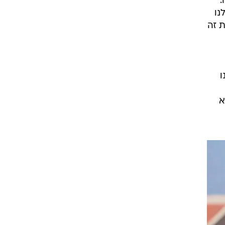
.
נו
 זה
ו
א