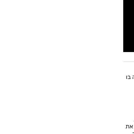
רוגבי וקריקט
גולף
ביליארד
תקצירים
בו
 את