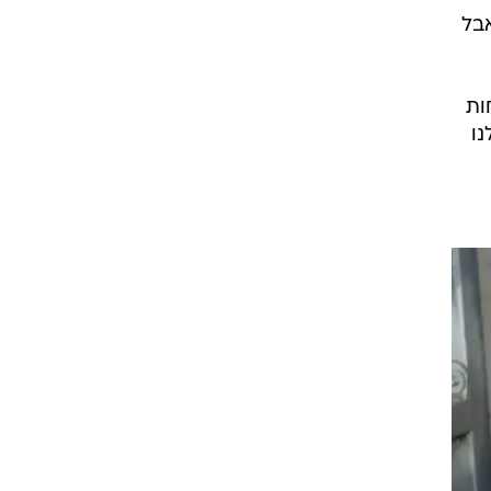
אבל
ות
נו