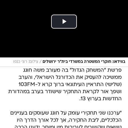
/
בווידאו: חוקרי המשטרה במשרדי בית"ר ירושלים
צילום: רוני כנפו
פרשת "המשחק הגדול" בה מעורב משה חוגג
ממשיכה להעסיק את הכדורגל הישראלי, והערב
(שלישי) התראיין העיתונאי ברוך קרא ל-103FM
ושפך אור לקראת התחקיר שישודר בערב במהדורת
החדשות בערוץ 13.
"ערכנו שני תחקירי עומק על חוגג שעוסקים בעניינים
הכלכליים, ליבת החקירה, אך לכל אורך הדרך היו
נושאים שקשורים לעבירות מין ומוסר, ידענו הרבה