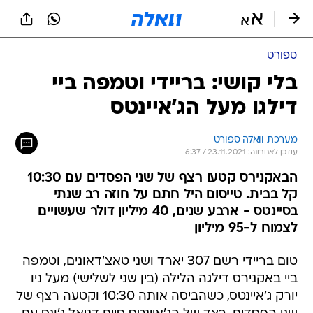
ספורט
בלי קושי: בריידי וטמפה ביי
דילגו מעל הג'איינטס
מערכת וואלה ספורט
עודכן לאחרונה: 23.11.2021 / 6:37
הבאקנירס קטעו רצף של שני הפסדים עם 10:30
קל בבית. טייסום היל חתם על חוזה רב שנתי
בסיינטס - ארבע שנים, 40 מיליון דולר שעשויים
לצמוח ל-95 מיליון
טום בריידי רשם 307 יארד ושני טאצ'דאונים, וטמפה
ביי באקנירס דילגה הלילה (בין שני לשלישי) מעל ניו
יורק ג'איינטס, כשהביסה אותה 10:30 וקטעה רצף של