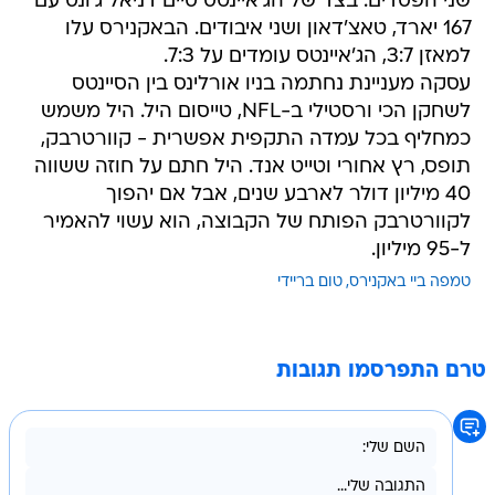
שני הפסדים. בצד של הג'איינטס סיים דניאל ג'ונס עם
167 יארד, טאצ'דאון ושני איבודים. הבאקנירס עלו
למאזן 3:7, הג'איינטס עומדים על 7:3.
עסקה מעניינת נחתמה בניו אורלינס בין הסיינטס
לשחקן הכי ורסטילי ב-NFL, טייסום היל. היל משמש
כמחליף בכל עמדה התקפית אפשרית - קוורטרבק,
תופס, רץ אחורי וטייט אנד. היל חתם על חוזה ששווה
40 מיליון דולר לארבע שנים, אבל אם יהפוך
לקוורטרבק הפותח של הקבוצה, הוא עשוי להאמיר
ל-95 מיליון.
טמפה ביי באקנירס
טום בריידי
טרם התפרסמו תגובות