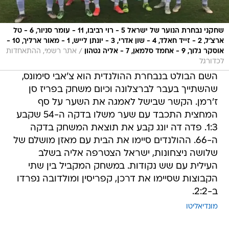
שחקני נבחרת הנוער של ישראל 5 - רוי רביבו, 11 - עומר סניור, 6 - טל
ארצ'ל, 2 - זייד חאלד, 4 - שון אדרי, 3 - יונתן לייש, 1 - מאור ארליך, 10 -
/
אוסקר גלוך, 9 - אחמד סלמאן, 7 - אליה גטהון
אתר רשמי, ההתאחדות
לכדורגל
השם הבולט בנבחרת ההולנדית הוא צ'אבי סימונס,
שהשתייך בעבר לברצלונה וכיום משחק בפריז סן
ז'רמן. הקשר שבישל לאמגה את השער על סף
המחצית התכבד עם שער משלו בדקה ה-54 שקבע
1:3. פדה דה יונג קבע את תוצאת המשחק בדקה
ה-66. ההולנדים סיימו את הבית עם מאזן מושלם של
שלושה ניצחונות, ישראל הצטרפה אליה בשלב
העילית עם שש נקודות. במשחק המקביל בין שתי
הקבוצות שסיימו את דרכן, קפריסין ומולדובה נפרדו
ב-2:2.
מונדיאליטו