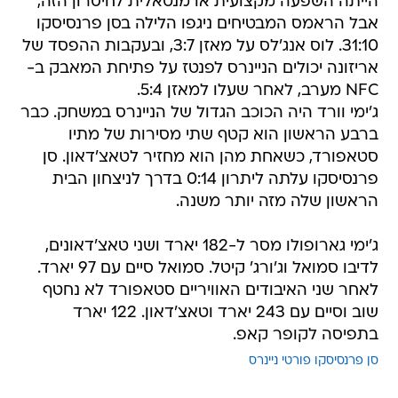
הייתה השפעה מקצועית או מנטאלית לחיסרון הזה,
אבל הראמס המבטיחים ניגפו הלילה בסן פרנסיסקו
31:10. לוס אנג'לס על מאזן 3:7, ובעקבות ההפסד של
אריזונה יכולים הניינרס לפנטז על פתיחת המאבק ב-
NFC מערב, לאחר שעלו למאזן 5:4.
ג'ימי וורד היה הכוכב הגדול של הניינרס במשחק. כבר
ברבע הראשון הוא קטף שתי מסירות של מתיו
סטאפורד, כשאחת מהן הוא מחזיר לטאצ'דאון. סן
פרנסיסקו עלתה ליתרון 0:14 בדרך לניצחון הבית
הראשון שלה מזה יותר משנה.
ג'ימי גארופולו מסר ל-182 יארד ושני טאצ'דאונים,
לדיבו סמואל וג'ורג' קיטל. סמואל סיים עם 97 יארד.
לאחר שני האיבודים האוויריים סטאפורד לא נחטף
שוב וסיים עם 243 יארד וטאצ'דאון. 122 יארד
בתפיסה לקופר קאפ.
סן פרנסיסקו פורטי ניינרס