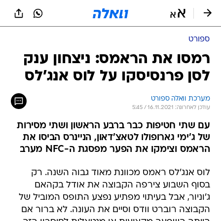
ספורט
רמסו את הראמס: ניצחון ענק
לסן פרנסיסקו על לוס אנג'לס
מערכת וואלה ספורט
עודכן לאחרונה: 16.11.2021 / 5:45
עם שתי חטיפות כבר ברבע הראשון ושתי מסירות
של ג'ימי גארופולו לטאצ'דאון, הניינרס הביסו את
הראמס וצימקו את הפער מפסגת ה-NFC מערב
לוס אנג'לס ראמס מכוונת מאוד גבוה השנה. רק
בסוף השבוע צירפה הקבוצה את אודל בקהאם
ג'וניור, אבל בעיתוי מפתיע נפצע התופס המוביל של
הקבוצה רוברט וודס וסיים את העונה. לא ברור אם