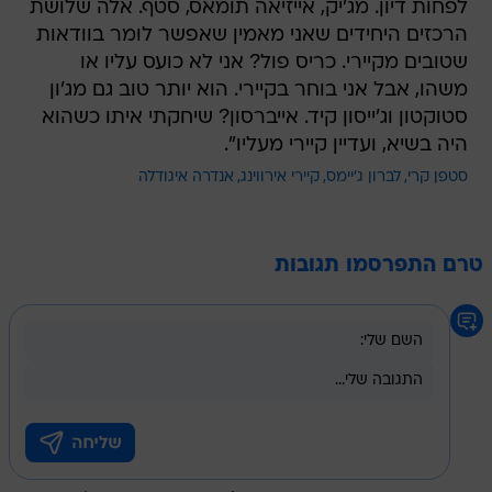
לפחות דיון. מג'יק, אייזיאה תומאס, סטף. אלה שלושת
הרכזים היחידים שאני מאמין שאפשר לומר בוודאות
שטובים מקיירי. כריס פול? אני לא כועס עליו או
משהו, אבל אני בוחר בקיירי. הוא יותר טוב גם מג'ון
סטוקטון וג'ייסון קיד. אייברסון? שיחקתי איתו כשהוא
היה בשיא, ועדיין קיירי מעליו".
סטפן קרי
לברון ג'יימס
קיירי אירווינג
אנדרה איגודלה
טרם התפרסמו תגובות