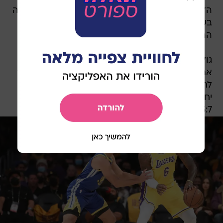
הדברים של לייקוב, שמאז שהפך לבעלי הווריירס זכה
בשלוש אליפויות, מגיעים כאמור על רקע המגמות
ההפוכות בהן נמצאות הקבוצות של קרי ולברון.
גולדן סטייט פתחה את העונה עם מאזן 1:10 ומובילה
את המערב על אף חסרונו של קליי תומפסון שאמור
לחזור בהמשך (גם הביג מן המבטיח ג'יימס ווייזמן
יחזור בזמן הקרוב), בעוד הלייקרס עומדים על מאזן
5:7 מאכזב, במקום השביעי בלבד בקונפרנס.