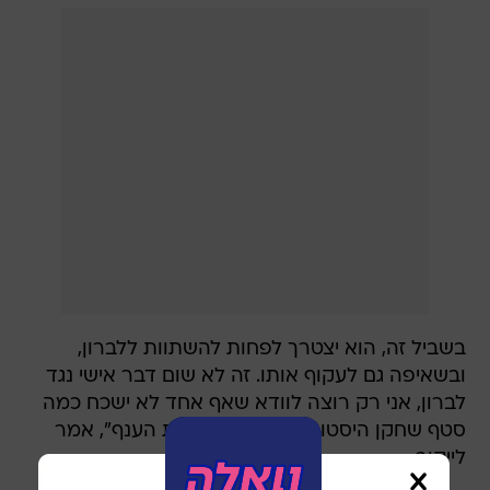
בשביל זה, הוא יצטרך לפחות להשתוות ללברון,
ובשאיפה גם לעקוף אותו. זה לא שום דבר אישי נגד
לברון, אני רק רוצה לוודא שאף אחד לא ישכח כמה
סטף שחקן היסטורי, אחד ששינה את הענף", אמר
לייקוב.