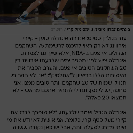
/
בינתיים לברון מוביל. ג'יימס מול קרי
רויטרס
עוד בגולדן סטייט: אנדרה איגודלה טוען - קיירי
אירווינג לא רק ראוי להיכנס לרשימת 75 השחקנים
הגדולים אי פעם ב-NBA, אלא שייך גם לצמרת.
איגודלה צייץ לפני מספר ימים שלדעתו אירווינג בין
20 השחקנים הטובים אי פעם, והערב הסביר את
האמירות הללו בריאיון ל"אתלטיק": "אני לא חוזר בי.
תנו לי שמות של 20 שחקנים יותר טובים ממנו. אני
מחכה, יש לי זמן. תנו לי להזהיר אתכם מראש - לא
תמצאו 20 כאלה".
איגודלה הגדיל ואמר שלדעתו, "לא מופרך לדרג את
קיירי מעל סטף קרי. כלומר, אני אישית לא יודע את מי
הייתי מדרג למעלה יותר, אבל יש כאן נקודה ששווה