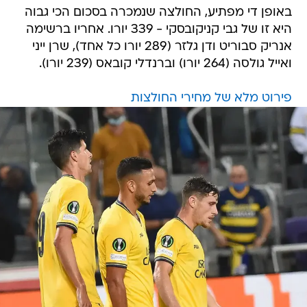
באופן די מפתיע, החולצה שנמכרה בסכום הכי גבוה
היא זו של גבי קניקובסקי - 339 יורו. אחריו ברשימה
אנריק סבוריט ודן גלזר (289 יורו כל אחד), שרן ייני
ואייל גולסה (264 יורו) וברנדלי קובאס (239 יורו).
פירוט מלא של מחירי החולצות