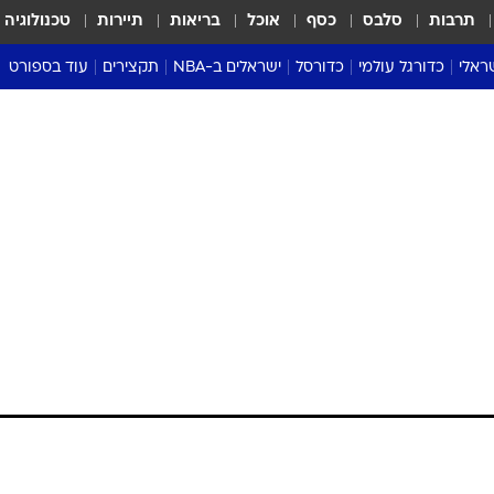
תרבות
סלבס
כסף
אוכל
בריאות
תיירות
טכנולוגיה
ראלי
כדורגל עולמי
כדורסל
ישראלים ב-NBA
תקצירים
עוד בספורט
ליגה אנגלית
ליגת העל
דני אבדיה
מונדיאל 2026
 העל
ליגה ספרדית
דאבל דריבל
NBA
נה
ליגה איטלקית
יורוליג וכדורסל אירופי
טבלאות
ו
ליגה גרמנית
ליגה לאומית
פודקאסטים
ליגה צרפתית
נבחרות ישראל בכדורסל
מסכמים מחזור
שראל
ליגת האלופות
כדורסל נשים
אבא של שבת
ית
הליגה האירופית
מעל הטבעת
דרום אמריקה
סערה בממלכה
טניס
טראש טוק
ספורט אמריקא
פוקר