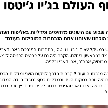
ענפים נוספים
ף העולם בג'יו ג'יטסו
לוח שידורים
החידה של ספור
ארכיון מדורים
כתבו לנו
מה שבוע עם הישגים מדהימים ומדליות באליפות העול
ב הוכחנו שאנחנו אחת הנבחרות המובילות בעולם"
ויקי דבוש הוכתר כאלוף העולם החדש במשקל 69 ק''ג בג'יו ג'יטסו, בתחרות הנערכת באבו דאבי.
המדורג ראשון בעולם. הקרב היה גם על כרטיס הכניסה ל"מ
שקד ניסימיין (במשקל 70) ניצחה יריבה מגרמניה ועוד 3 קרבות בדרך למקום השני ומדליית הכ
וסיה וזכה במקום השני ובמדליית כסף. נמרוד ריידר, המדור
ד, רוסיה ואבו דאבי והפסיד בגמר ליריבו מבחריין וזכה במדל
".