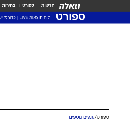
חדשות
ספורט
בחירות
ספורט
לוח תוצאות LIVE
כדורגל יש
ליגת העל Winner
סטט' ליגת
גביע המדי
גביע הטוט
שגרירים
נבחרות י
ליגה לאומ
ליגה א'
ספורט
/
ענפים נוספים