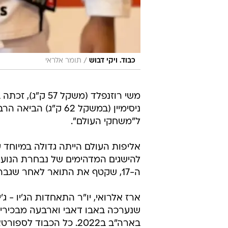
/
כבוד. ויקי דבוש
תומר אלראי
משי רוזנפלד (מש
ניסימיין (במשקל 62 ק
ל"משחקי העולם".
להישגים המדהימים של נבחרת הנוער
ה-17, שקטף את התואר לאחר שגבר בגמר על אלוף העולם הקזחי.
ארז אלרואי, יו"ר התאחדות הג'יו - 
שנערכה באבו דאבי וארבעה מבכירי 
בארה"ב ב2022. כל הכבו