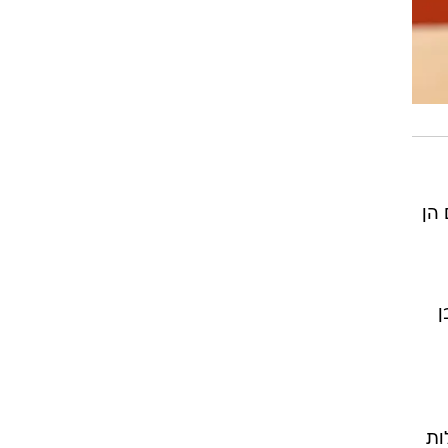
 הן
ן
ות