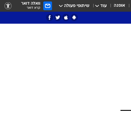
וואלה דואר
אופנה
עוד
שיתופי פעולה
קרא דואר
ציון 3
דאבל דריבל
י