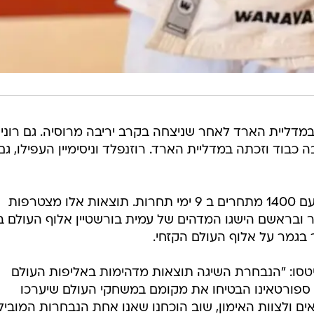
קל 57 ק"ג), זכתה במדליית הארד לאחר שניצחה בקרב יריבה מרוסיה. גם רוני
"ג) הביאה הרבה כבוד וזכתה במדליית הארד. רוזנפלד וניסימיין העפילו, גם
אליפות העולם הייתה גדולה במיוחד עם 1400 מתחרים ב 9 ימי תחרות. תוצאות אלו מצטרפות
 ובראשם הישגו המדהים של עמית בורשטיין אלוף העולם ב
ג'יטסו: "הנבחרת השיגה תוצאות מדהימות באליפות העולם
ספורטאינו הבטיחו את מקומם במשחקי העולם שיערכו
ד לספורטאים ולצוות האימון, שוב הוכחנו שאנו אחת הנבחרות המוביל