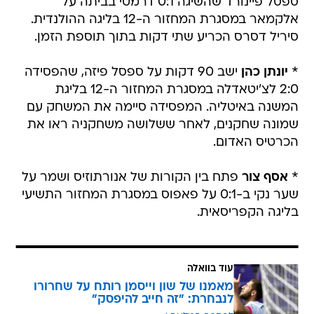
ספסל פיינורד שהשיגה 0:1 דרמטי בביתה על
אלקמאר במסגרת המחזור ה-12 בליגה ההולנדית.
סיריל דסרס הכריע שתי דקות בתוך תוספת הזמן.
*
יונתן כהן
ישב 90 דקות על ספסל פיזה, שהפסידה
2:0 לצ'יטאדלה במסגרת המחזור ה-12 בליגת
המשנה באיטליה. המפסידה סיימה את המשחק עם
שמונה שחקנים, לאחר ששלושה משחקניה ראו את
הכרטיס האדום.
*
אסף צור
פתח בין הקורות של אנורתוזיס ושמר על
שער נקי ב-0:1 על פאפוס במסגרת המחזור התשיעי
בליגה הקפריסאית.
עוד בוואלה
מאמנו של שון וייסמן רותח על שחרורו
לנבחרת: "זה חייב להיפסק"