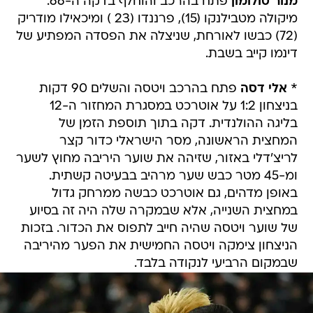
מנור סולומון
פתח בהרכב והוחלף בדקה ה-66.
מיקולה מטבילנקו (15), פרננדו (23 ) ומיכאילו מודריק
(72) כבשו לאורחת, שניצלה את הפסדה המפתיע של
דינמו קייב בשבת.
*
אלי דסה
פתח בהרכב ויטסה והשלים 90 דקות
בניצחון 1:2 על אוטרכט במסגרת המחזור ה-12
בליגה ההולנדית. דקה בתוך תוספת הזמן של
המחצית הראשונה, מסר הישראלי כדור קצר
לריצ'דלי באזור, שזיהה את שוער היריבה מחוץ לשער
ומ-45 מטר כבש שער מרהיב בבעיטה קשתית.
באופן מדהים, גם אוטרכט כבשה ממרחק גדול
במחצית השנייה, אלא שבמקרה שלה היה זה בסיוע
של שוער ויטסה שהיה חייב לתפוס את הכדור. בזכות
הניצחון צימקה ויטסה החמישית את הפער מהיריבה
שבמקום הרביעי לנקודה בלבד.