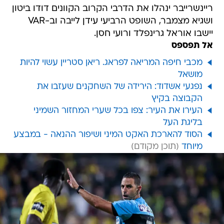
ריינשרייבר ינהלו את הדרבי הקרוב הקוונים דודו ביטון
ושגיא מצמבר, השופט הרביעי עידן לייבה וב-VAR
יישבו אוראל גרינפלד ורועי חסן.
אל תפספס
מכבי חיפה המריאה לפראג. ריאן סטריין עשוי להיות
מושאל
נפגעי אשדוד: הירידה של השחקנים שעזבו את
הקבוצה בקיץ
העירו את העיר: צפו בכל שערי המחזור השמיני
בליגת העל
הסוד להארכת האקט המיני ושיפור ההנאה - במבצע
מיוחד