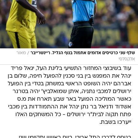
/
שלף שני כרטיסים אדומים אתמול בנוף הגליל. ריינשרייבר
מאור
אלקסלסי
עוד בשיבוצי המחזור התשיעי בליגת העל, יגאל פריד
ינהל את המפגש בין בני סכנין להפועל חיפה, שלום בן
אברהם יהיה השופט הראשי במשחק בטדי בין הפועל
ירושלים למכבי נתניה, איתן שמואלביץ' יהיה בטרנר
כאשר המוליכה הפועל באר שבע תארח את מ.ס
אשדוד ודניאל בר נתן ינהל את ההתמודדות בין מכבי
פתח תקוה לבית"ר ירושלים - כל המשחקים האלו
ייערכו בשבת.
בנוסף לדרבי התל אביבי, ביום ראשון יתקיימו שני