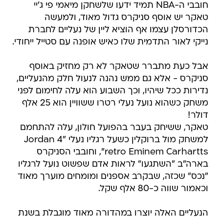
חובבי ה-NBA תמיד ידעו שלשחקן מיאמי פי ג'יי
טאקר יש אוסף סניקרס גדול מאוד, ולמעשה
הכדורסלן עצמו אף הוציא ליין של נעליים לחברת
נייקי לאור התדמית שלו כאיש אופנה עם סטייל ייחודי.
אבל כעת מתברר שטאקר לא רק מחזיק באוסף
סניקרס - אלא גם ממש נהנה לנעול חלק מהנעליים,
נדירות ככל שיהיו, וכך השבוע הוא עלה לחימום לפני
משחק כשהוא נועל נעלי רטרו ששוויין הוא 25 אלף
דולר!
טאקר, ששיחק בעבר בהפועל חולון, עלה להתחמם
למשחק מול ברוקלין כשעל רגליו נעלי "Jordan 4
retro Eminem Carhartts", וחובבי הסניקרס
בארה"ב "השתגעו" לראות אדם שפשוט נועל לרגליו
"נכס" שכזה, שבקרב אספנים ומומחים מוערך מאוד
וכאמור שווה כ-80 אלף שקל.
הנעליים האלה יוצרו במהדורה מאוד מוגבלת בשנת