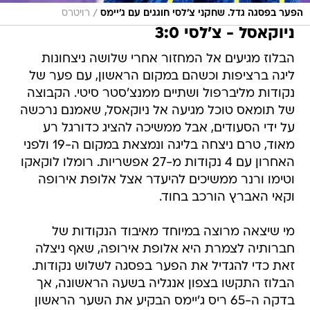
/
הפער בפסגה גדל. שחקני צ'לסי חוגגים עם ג'יימס
רויטרס
ניוקאסל - צ'לסי 3:0
הבלוז מגיעים אל המחזור אחרי שלושה ניצחונות
ליגה ברציפות וכשהם במקום הראשון, עם פער של
נקודות מליברפול ושתיים ממנצ'סטר סיטי. הקבוצה
של תומאס טוכל מגיעה אל ניוקאסל, שאמנם נרכשה
על ידי הסעודים, אבל ממשיכה להציג כדורגל רע
מאוד, טרם ניצחה בליגה ונמצאת במקום ה-19 ולפני
האחרון עם 4 נקודות מ-27 אפשריות. רומלו לוקאקו
וטימו ורנר ממשיכים להיעדר אצל אלופת אירופה
וקאי האברץ הורכב בחוד.
מי שיצאה מרוצה במיוחד מאיבוד הנקודות של
חברותיה לצמרת היא אלופת אירופה, שאף ניצלה
זאת כדי להגדיל את הפער בפסגה לשלוש נקודות.
הבלוז התקשו בצפון אנגליה בשעה הראשונה, אך
בדקה ה-65 ריס ג'יימס הבקיע את השער הראשון