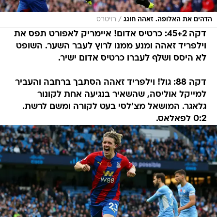
/
הדהים את האלופה. זאהה חוגג
רויטרס
דקה 45+2: כרטיס אדום! איימריק לאפורט תפס את
וילפריד זאהה ומנע ממנו לרוץ לעבר השער. השופט
לא היסס ושלף לעברו כרטיס אדום ישיר.
דקה 88: גול! וילפריד זאהה הסתבך ברחבה והעביר
למייקל אוליסה, שהשאיר בנגיעה אחת לקונור
גלאגר. המושאל מצ'לסי בעט לקורה ומשם לרשת.
0:2 לפאלאס.