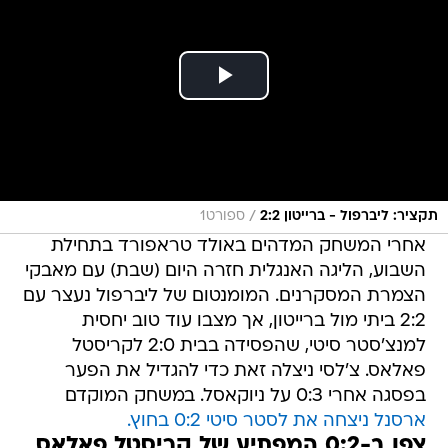
/
תקציר: ליברפול - ברייטון 2:2
ספורט1
אחרי המשחק המדהים באולד טראפורד בתחילת
השבוע, הליגה האנגלית חזרה היום (שבת) עם מאבקי
הצמרת המסקרנים. המומנטום של ליברפול נעצר עם
2:2 ביתי מול ברייטון, אך מצבו עוד טוב יחסית
למנצ'סטר סיטי, שהפסידה בבית 2:0 לקריסטל
פאלאס. צ'לסי ניצלה זאת כדי להגדיל את הפער
בפסגה אחרי 0:3 על ניוקאסל. במשחק המוקדם
ארסנל ניצחה את לסטר סיטי 0:2 בחוץ.
צפו ב-0:2 המפתיע של קריסטל פאלאס