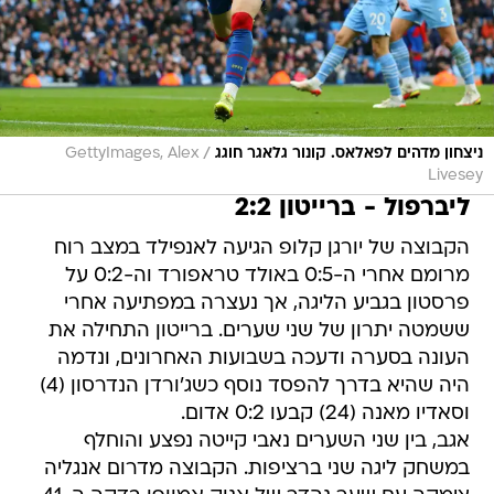
/
ניצחון מדהים לפאלאס. קונור גלאגר חוגג
GettyImages, Alex
Livesey
ליברפול - ברייטון 2:2
הקבוצה של יורגן קלופ הגיעה לאנפילד במצב רוח
מרומם אחרי ה-0:5 באולד טראפורד וה-0:2 על
פרסטון בגביע הליגה, אך נעצרה במפתיעה אחרי
ששמטה יתרון של שני שערים. ברייטון התחילה את
העונה בסערה ודעכה בשבועות האחרונים, ונדמה
היה שהיא בדרך להפסד נוסף כשג'ורדן הנדרסון (4)
וסאדיו מאנה (24) קבעו 0:2 אדום.
אגב, בין שני השערים נאבי קייטה נפצע והוחלף
במשחק ליגה שני ברציפות. הקבוצה מדרום אנגליה