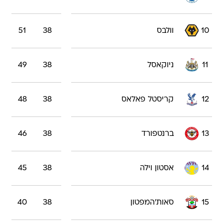
10
וולבס
38
51
11
ניוקאסל
38
49
12
קריסטל פאלאס
38
48
13
ברנטפורד
38
46
14
אסטון וילה
38
45
15
סאות'המפטון
38
40