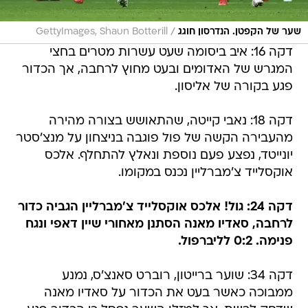
/
שער של הקפטן. הנדרסון חוגג
GettyImages, Shaun Botterill
דקה 16: איב ביסומה שעט עשרות מטרים בחצי
המגרש של האדומים ובעט מחוץ לרחבה, אך הכדור
פגע בקורה של אליסון.
דקה 18: נאבי קייטה, שהתאושש בצורה מהירה
מהעבירה הקשה של פול פוגבה בניצחון על מנצ'סטר
יונייטד, נפצע פעם נוספת ונאלץ להתחלף. אלכס
אוקסלייד צ'מברליין נכנס במקומו.
דקה 24: גול! אלכס אוקסלייד צ'מברליין הגביה כדור
לרחבה, סאדיו מאנה הסתנן מאחורי שיין דאפי ונגח
פנימה. 0:2 לליברפול.
דקה 34: שוער ברייטון, רוברט סאנצ'ס, נמנע
ממבוכה כאשר בעט את הכדור על סאדיו מאנה