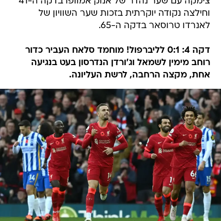
צימקה עם שער נהדר של אנוק אמוופו בדקה ה-41
וחילצה נקודה יוקרתית בזכות שער השוויון של
לאנרדו טרוסאר בדקה ה-65.
דקה 4: 0:1 לליברפול! מוחמד סלאח העביר כדור
רוחב מימין לשמאל וג'ורדן הנדרסון בעט בנגיעה
אחת, מקצה הרחבה, לרשת העליונה.