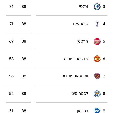
3
צ'לסי
38
74
4
טוטנהאם
38
71
5
ארסנל
38
69
6
מנצ'סטר יונייטד
38
58
7
ווסטהאם יונייטד
38
56
8
לסטר סיטי
38
52
9
ברייטון
38
51