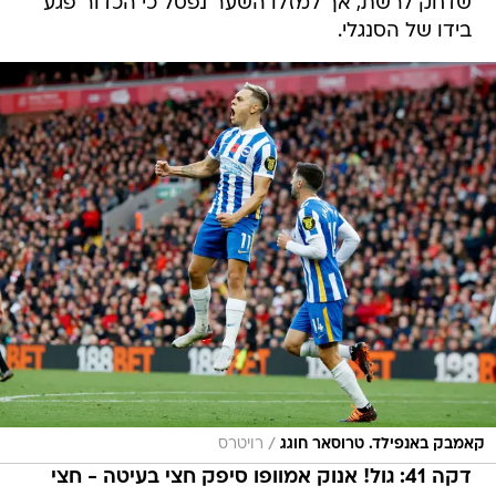
שדחק לרשת, אך למזלו השער נפסל כי הכדור פגע
בידו של הסנגלי.
/
קאמבק באנפילד. טרוסאר חוגג
רויטרס
דקה 41: גול! אנוק אמוופו סיפק חצי בעיטה - חצי