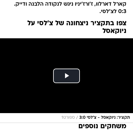
קארל דארלוו, ז'ורז'יניו ניגש לנקודה הלבנה ודייק.
0:3 לצ'לסי.
צפו בתקציר ניצחונה של צ'לסי על
ניוקאסל
/
תקציר: ניוקאסל - צ'לסי 3:0
ספורט1
משחקים נוספים