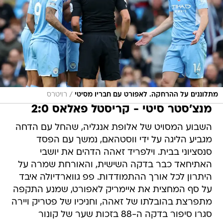
/
מתלוננים על ההרחקה. לאפורט עם חבריו מסיטי
רויטרס
מנצ'סטר סיטי - קריסטל פאלאס 2:0
השבוע המסויט של אלופת אנגליה, שהחל עם הדחה
מגביע הליגה על ידי ווסטהאם, נמשך עם הפסד
סנסציוני בבית. וילפריד זאהה הדהים את יושבי
האתיחאד כבר בדקה השישית, והאורחת שמרה על
היתרון לכל אורך ההתמודדות. פפ גווארדיולה איבד
על סף המחצית את איימריק לאפורט, שמנע התקפה
מתפרצת בהובלתו של זאהה, וחניכיו של פטריק ויירה
סגרו סיפור בדקה ה-88 בזכות שער של קונור