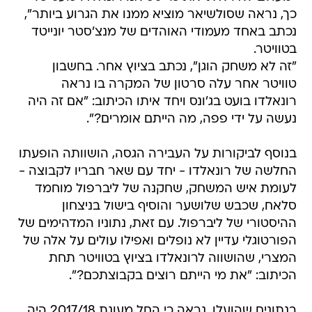
כך, נראה שסולשיאר מוציא ממנו את הגרוע ביותר",
נכתב באחד מעמודי האוהדים של מנצ'סטר יונייטד
בטוויטר.
"זה לא משחק הוגן", נכתב בציוץ אחר. בחשבון
טוויטר אחר עלה סרטון של המקרה בו נראה
רונאלדו בועט בג'ונס ויחד איתו הכיתוב: "אם זה היה
נעשה על ידי פפה, מה הייתם אומרים?".
בנוסף לביקורות על העבירה הגסה, הושוותה הופעתו
החלשה של רונאלדו - יחד עם שאר חבריו לקבוצה -
לעומת איש המשחק, שחקנה של ליברפול מוחמד
סלאח, שכבש שלושער והוסיף בישול בניצחון
ההיסטורי של ליברפול. עם זאת, נתוניו המדהימים של
הפורטוגלי עדיין לא נופלים ואפילו עולים על אלה של
המצרי, שהושווה לרונאלדו בציוץ בטוויטר תחת
הכיתוב: "את מי הייתם רוצים בקבוצתכם?".
בנתונים שהועלו, נראה כי החל מעונת 2017/18 היה