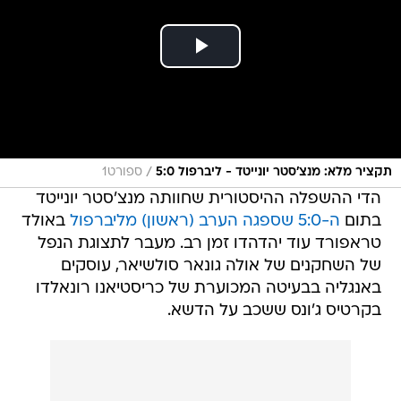
/
תקציר מלא: מנצ'סטר יונייטד - ליברפול 5:0
ספורט1
הדי ההשפלה ההיסטורית שחוותה מנצ'סטר יונייטד
בתום
ה-5:0 שספגה הערב (ראשון) מליברפול
באולד
טראפורד עוד יהדהדו זמן רב. מעבר לתצוגת הנפל
של השחקנים של אולה גונאר סולשיאר, עוסקים
באנגליה בבעיטה המכוערת של כריסטיאנו רונאלדו
בקרטיס ג'ונס ששכב על הדשא.