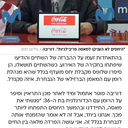
/
"היחסים לא העניקו למאסה פריבילגיות". דוריבה
צילום מסך, .
בהתאחדות זעמו על ההברזה של השתיים והודיעו
שיפתחו בחקירה של האירוע. כשהשתיים תושאלו, הן
סיפרו שלופס מקבלת יחס מועדף בגלל שהיא מנהלת
רומן עם המאמן הברזילאי של הנבחרת. איזה סקנדל.
דוריבה פוטר אתמול ומיד לאחר מכן התראיין וסיפר
על הרומן עם הכדורגלנית בת ה-36: "פגשתי את
מאסה, התיידדנו ובהמשך היחסים התפתחו ליותר
מכך. אנחנו ביחד, אבל זה לא אומר שהזמנתי אותה
לנבחרת בגלל זה. אני עושה הפרדה מלאה בין החיים