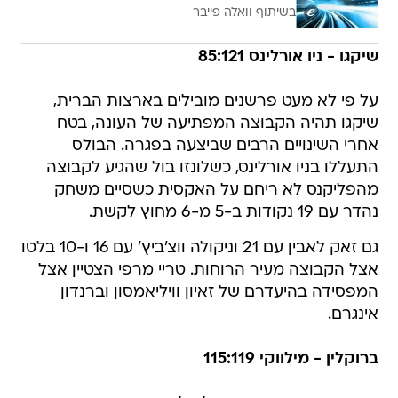
בשיתוף וואלה פייבר
שיקגו - ניו אורלינס 85:121
על פי לא מעט פרשנים מובילים בארצות הברית,
שיקגו תהיה הקבוצה המפתיעה של העונה, בטח
אחרי השינויים הרבים שביצעה בפגרה. הבולס
התעללו בניו אורלינס, כשלונזו בול שהגיע לקבוצה
מהפליקנס לא ריחם על האקסית כשסיים משחק
נהדר עם 19 נקודות ב-5 מ-6 מחוץ לקשת.
גם זאק לאבין עם 21 וניקולה ווצ'ביץ' עם 16 ו-10 בלטו
אצל הקבוצה מעיר הרוחות. טריי מרפי הצטיין אצל
המפסידה בהיעדרם של זאיון וויליאמסון וברנדון
אינגרם.
ברוקלין - מילווקי 115:119