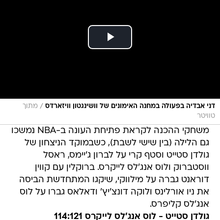
/
דני אבדיה בפעולה במחנה האימונים של וושינגטון וויזארדס
מתוך
טוויטר
משחקי ההכנה לקראת פתיחת העונה ב-NBA נמשכו
גם הלילה (בין שישי לשבת), כשבמוקד הניצחון של
גולדן סטייט וסטף קרי על לברון ג'יימס, ראסל
ווסטברוק ולוס אנג'לס לייקרס. ברוקלין עם קווין
דוראנט גברה על מילווקי, שיקגו המתחדשת הביסה
את ניו אורלינס ולוקה דונצ'יץ' ודאלאס גברו על לוס
אנג'לס קליפרס.
גולדן סטייט - לוס אנג'לס לייקרס 114:121