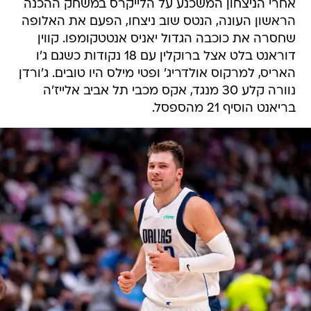
אחרי הניצחון המשכנע על הלייקרס במשחק ההכנה
הראשון העונה, הנטס שוב ניצחו, הפעם את האלופה
שחסרה את כוכבה הגדול יאניס אנטטקומפו. קווין
דוראנט בלט אצל ברוקלין עם 18 נקודות כשגם ג'ו
האריס, למרקוס אולדריג' ופטי מילס היו טובים. ג'ורדן
נוורה קלע 30 מנגד, אקס מכבי תל אביב אלייז'ה
בריאנט הוסיף 21 מהספסל.