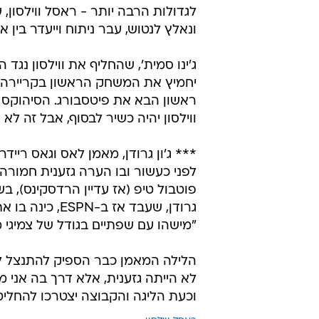
לגדולות הרבה יותר - ראסל ווילסון
ונאלץ לנטוש, עבר ניתוח וייעדר בין
ג'ינו סמית', שהחליף את ווילסון נגד
ראשון הבא את פיטסבורג. הסיהוקס י
ווילסון יהיה כשיר לבסוף, אבל זה לא יהיה קל בב
*** ג'ון גרודן, מאמן לאס וגאס ריי
פוטבול טיפ (אז עדיין הרדסקינס), 
גרודן, שעבד אז
"מישהו עם שפתיים בגודל של צמיגי מ
הלילה המאמן כבר הספיק להתנצל לא
לא הייתה גזענית, אלא דרך בה אני 
וכעת הליגה והקבוצה יצטרכו להחליט