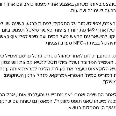
, שנפצע באותו משחק באצבע אחרי מפגש כואב עם ארון דונ
 ארבעה לשמונה שבועות.
 הראמס, צפוי לשמור על התפקיד, לפחות כרגע, בשעה שווילס
יחמיץ את המשחק הראשון בקריירה שלו אחרי 149 פתיחות רצופות, כאשר סיאטל תפגוש ביום
קוו להישאר עם הראש מעל המים ועם סיכוי לפלייאוף כאש
ית ה-NFC מערב הצפוף.
דרס, הסתבך כהוגן לאחר שהוול סטריט ג'רנל פרסם אימייל ש
לפני כעשור ובו הערה גזענית חמורה. האימייל המדובר נשלח ביולי 2011 לנשיא קבוצת וושינגטון
בשיא הלוקאאוט שעצר את פעילות הליגה לקראת אותה עונה.
 ב-ESPN, כינה בו את דמוריס סמית' האפרו-אמריקאי, מנהל ארגון השחקנים:
ישלן".
חר החשיפה ואמר: "אני מתבייש שהעלבתי אותו, אבל הכו
מכנה מישהו שאני תופס משקר". המאמן גם שוחח עם שחקני
 איך הן מטפלות בנושא.