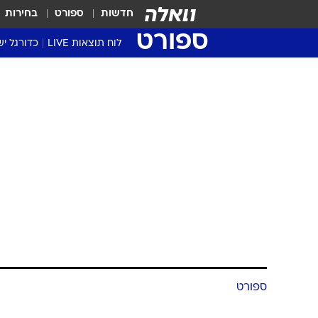
חדשות
ספורט
בחירות
ספורט
לוח תוצאות LIVE
כדורגל יש
ליגת העל Winner
סטט' ליגת
גביע המדי
גביע הטוט
שגרירים
נבחרות י
ליגה לאומ
ליגה א'
ספורט