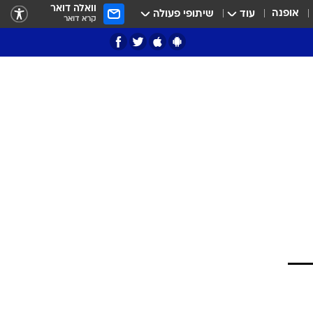
וואלה דואר
אופנה
עוד
שיתופי פעולה
קרא דואר
ציון 3
דאבל דריבל
י