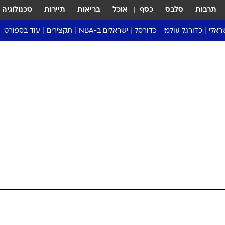
תרבות
סלבס
כסף
אוכל
בריאות
תיירות
טכנולוגיה
ראלי
כדורגל עולמי
כדורסל
ישראלים ב-NBA
תקצירים
עוד בספורט
ליגה אנגלית
ליגת העל
דני אבדיה
מונדיאל 2026
 העל
ליגה ספרדית
דאבל דריבל
NBA
נה
ליגה איטלקית
יורוליג וכדורסל אירופי
טבלאות
ו
ליגה גרמנית
ליגה לאומית
פודקאסטים
ליגה צרפתית
נבחרות ישראל בכדורסל
מסכמים מחזור
שראל
ליגת האלופות
כדורסל נשים
אבא של שבת
ית
הליגה האירופית
מעל הטבעת
דרום אמריקה
סערה בממלכה
טניס
טראש טוק
ספורט אמריקא
פוקר