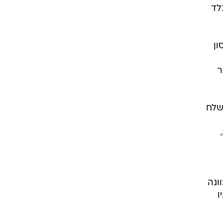
לד
ון
ר
שלח
ונה
ו