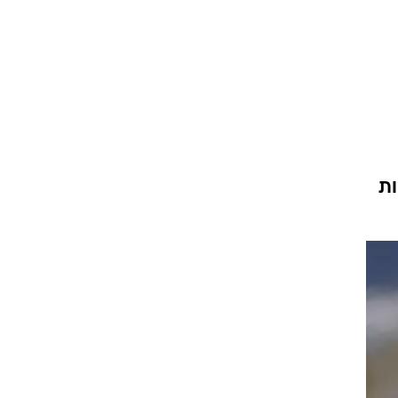
ט1
מחוץ לקווים
4-4-2
משרד החוץ
רץ על הקווים
ות
ספורט בחקירה
סוגרים שנה
מונדיאל 2014
בראש ובראשונה
אליפות אפריקה 2015
יורו צעירות 2013
לונדון 2012
יורו 2012