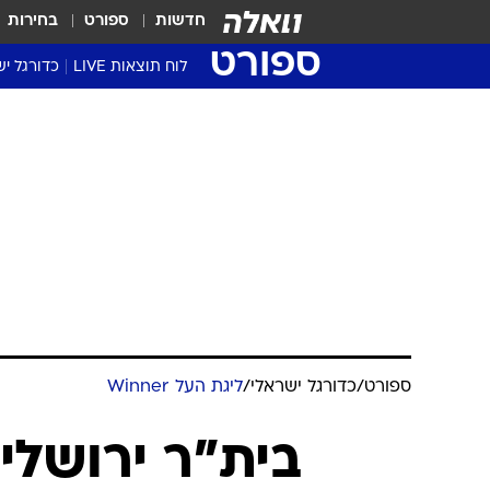
חדשות
ספורט
בחירות
ספורט
לוח תוצאות LIVE
כדורגל יש
ליגת העל Winner
סטט' ליגת
גביע המדי
גביע הטוט
שגרירים
נבחרות י
ליגה לאומ
ליגה א'
ספורט
/
כדורגל ישראלי
/
ליגת העל Winner
בית"ר ירושלי