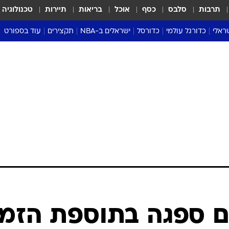
תרבות
סלבס
כסף
אוכל
בריאות
תיירות
טכנולוגיה
ראלי
כדורגל עולמי
כדורסל
ישראלים ב-NBA
תקצירים
עוד בספורט
ליגה אנגלית
ליגת העל
דני אבדיה
מונדיאל 2026
 העל
ליגה ספרדית
דאבל דריבל
NBA
נה
ליגה איטלקית
יורוליג וכדורסל אירופי
טבלאות
ו
ליגה גרמנית
ליגה לאומית
פודקאסטים
ליגה צרפתית
נבחרות ישראל בכדורסל
מסכמים מחזור
שראל
ליגת האלופות
כדורסל נשים
אבא של שבת
ית
הליגה האירופית
מעל הטבעת
דרום אמריקה
סערה בממלכה
טניס
טראש טוק
ספורט אמריקא
ם ספגה בתוספת הזמן
פוקר