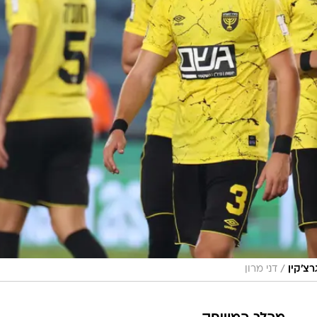
/
רצ'קין
דני מרון