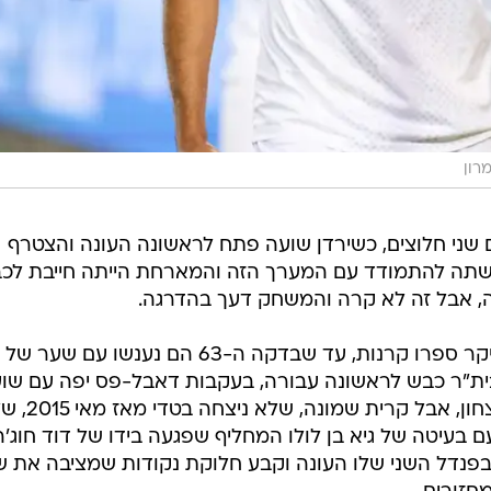
מרון
 שני חלוצים, כשירדן שועה פתח לראשונה העונה והצטרף
קשתה להתמודד עם המערך הזה והמארחת הייתה חייבת לכ
הצפוניים כלל לא בעטו למסגרת ובעיקר ספרו קרנות, עד שבדקה ה-63 הם נענשו עם שער של
ית"ר כבש לראשונה עבורה, בעקבות דאבל-פס יפה עם שוע
נראה היה שזה יספיק כדי להבטיח ניצחון, 
 בעיטה של גיא בן לולו המחליף שפגעה בידו של דוד חוג'ה
 בפנדל השני שלו העונה וקבע חלוקת נקודות שמציבה את ש