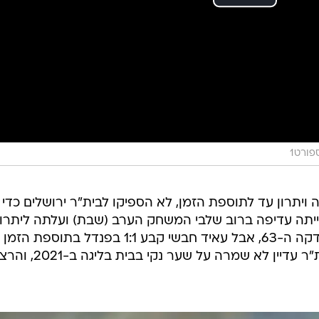
פורט1
ה ויתרון עד לתוספת הזמן, לא הספיקו לבית"ר ירושלים כדי
ייתה עדיפה ברוב שלבי המשחק הערב (שבת) ועלתה ליתרון
מוצדק משער בכורה של ניב זריהן בדקה ה-63, אבל עאיד חבשי קבע 1:1 בפנדל בתוספת הזמן
והותיר את ארווין קומאן מתוסכל. בית"ר עדיין לא שמרה על שער נקי בבית בל