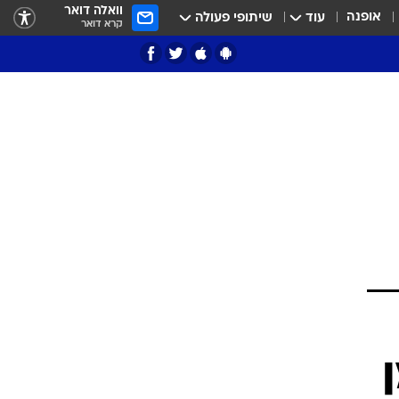
וואלה דואר
אופנה
עוד
שיתופי פעולה
קרא דואר
ציון 3
דאבל דריבל
י