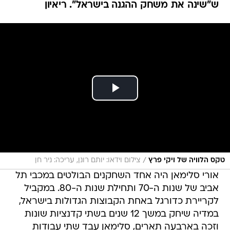
/
טקס הלוויה של ויקי פרץ
צילום וידאו: יותם רונן, עריכה: ניר חן
אורי סלימאן היה אחד השחקנים הבולטים במכבי תל
אביב של שנות ה-70 ותחילת שנות ה-80. במקביל
לקריירת כדורגל באחת הקבוצות הגדולות בישראל,
במדיה שיחק במשך 12 שנים בשתי קדנציות שונות
וזכה בארבעה תארים, סלימאן עבד שתי עבודות
נוספות - מפזר עיתונים ומלטש יהלומים.