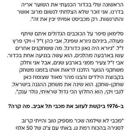
והתרגשות. רק מכביסט אמיתי יבין את זה".
סלימאן סיפר על הכוכבים הגדולים איתם שיתף
פעולה, ביניהם גיורא שפיגל, אבי כהן ז"ל ו-ויקי פרץ
ז"ל. "גיורא היה גאון כדורגל. מה ששחקנים אחרים
עשו בארבעה מהלכים, הוא עשה בנגיעה אחת בכדור.
אבי ז"ל צעיר ממני בארבע שנים, אבל אני וחלק
משחקני הנוער הלכנו לראות אותו בזמנו משחק
בקבוצת הילדים והבנו מהר מאוד שצומח כאן
שחקן-שחקן. הוא שינה את משחק ההגנה בישראל.
לגבי ויקי, הוא החלוץ הכי גדול שראיתי, גולר ענק".
ב-1976 ביקשת לעזוב את מכבי תל אביב. מה קרה?
"מכבי לא שילמה שכר מספיק טוב והייתי קרוב
לסגירה בהכוח רמת גן. באתי עם צ'ק של 50 אלף
לירות לפדות את הכרטיס שלי, אבל המאמן יעקב
גרונדמן סירב. נשארתי במכבי ובהמשך גרונדמן הפך