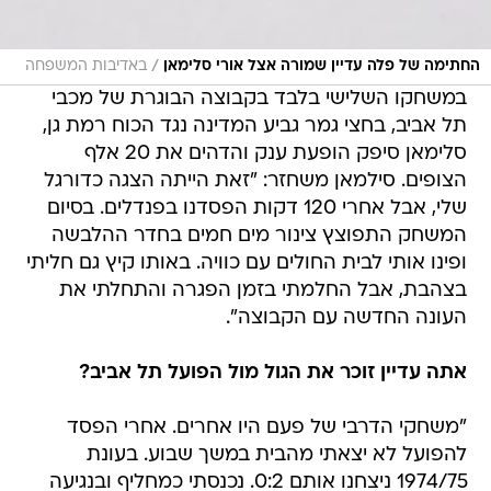
/
החתימה של פלה עדיין שמורה אצל אורי סלימאן
באדיבות המשפחה
במשחקו השלישי בלבד בקבוצה הבוגרת של מכבי
תל אביב, בחצי גמר גביע המדינה נגד הכוח רמת גן,
סלימאן סיפק הופעת ענק והדהים את 20 אלף
הצופים. סילמאן משחזר: "זאת הייתה הצגה כדורגל
שלי, אבל אחרי 120 דקות הפסדנו בפנדלים. בסיום
המשחק התפוצץ צינור מים חמים בחדר ההלבשה
ופינו אותי לבית החולים עם כוויה. באותו קיץ גם חליתי
בצהבת, אבל החלמתי בזמן הפגרה והתחלתי את
העונה החדשה עם הקבוצה".
אתה עדיין זוכר את הגול מול הפועל תל אביב?
"משחקי הדרבי של פעם היו אחרים. אחרי הפסד
להפועל לא יצאתי מהבית במשך שבוע. בעונת
1974/75 ניצחנו אותם 0:2. נכנסתי כמחליף ובנגיעה
הראשונה שלי בכדור הכנעתי את השוער אריה
בז'רנו. אני זוכר שלא הצלחתי לנשום מרוב אושר