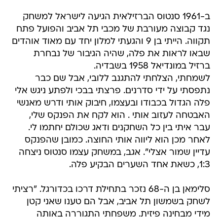
נגד קבוצה מעורבת של מכבי תל אביב והפועל פתח
תקווה. הייתי בן 9 והגעתי למלון יחד עם מאוד אוהדים
שבאו לראות את פלה, שהיה הגיבור של נבחרת
ברזיל במונדיאל 1958 בשבדיה.
לשמחתי, הצלחתי להתגנב ללובי, אבל שם כבר
נתפסתי על ידי סדרנים. פרצתי בבכי ולפתע ניגש אלי
פלה הגדול בכבודו ובעצמו, חיבוק אותי ודרש מאנשי
האבטחה לעזוב אותי . הוא לקח את הפנקס שלי,
עבר איתי בין כל השחקנים ודאג שכולם יחתמו לי.
לאחר מכן הוא ליווה אותי החוצה. כמובן שהפנקס
עדיין שמור אצלי". אגב, במשחק עצמו סנטוס ניצחה
1:3, כשאת אחד השערים הבקיע פלה.
סלימאן בן ה-68 נזכר בתחילת דרכו בכדורגל. "רציתי
לשחק בשמשון תל אביב, אבל הם טענו שאני קטן
מידי מבחינה פיזית. משפחתי התגוררה באותה
תקופה ברחוב יונה הנביא ובהמלצתו של אברם
מלצמן, שעבד זמנו בנוער של מכבי תל אביב והיה