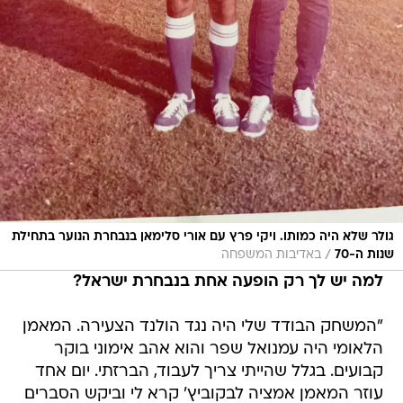
גולר שלא היה כמותו. ויקי פרץ עם אורי סלימאן בנבחרת הנוער בתחילת
/
שנות ה-70
באדיבות המשפחה
למה יש לך רק הופעה אחת בנבחרת ישראל?
"המשחק הבודד שלי היה נגד הולנד הצעירה. המאמן
הלאומי היה עמנואל שפר והוא אהב אימוני בוקר
קבועים. בגלל שהייתי צריך לעבוד, הברזתי. יום אחד
עוזר המאמן אמציה לבקוביץ' קרא לי וביקש הסברים
להיעדרויות שלי. לאחר מכן הוא לקח אותי לשיחה
אצל שפר והסברתי להם שאני זקוק לפרנסה.