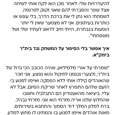
לשמחתי הוא נתן לי את ברכת הדרך, בלי עונש או
כותרות בעיתונים. אני לא מצטער שאין לי יותר
הופעות בנבחרת, הייתי חייב לדאוג לעתיד שלי ושל
משפחתי".
איך אפשר בלי הסיפור על המשחק נגד בית"ר
בימק"א.
"שמרתי על אורי מלמיליאן, שהיה הכוכב הכי גדול של
בית"ר, ולצערי נכנסנו לתיקול והוא נפצע. אני זוכר
שהאוהדים קיללו אותי ללא הפסקה ואיימו לפגוע בי.
הזעם שלהם התפרץ לאחר שריקת הסיום, אבל לא
עליי. ביציאה מהאצטדיון הם התבלבלו וחשבו
שהחלוץ שלנו אריה מזרחי הוא אני. מזרחי נבהל,
ברח למלון המלך דוד הסמוך והתחבא בשירותים.
מאות אוהדים איימו לפגוע בו והמתינו לו מחוץ למלון.
מי שהגיע למקום והציל אותו הוא יו"ר בית"ר, ראובן
ריבלין, שמנע מהאוהדים להתקרב.