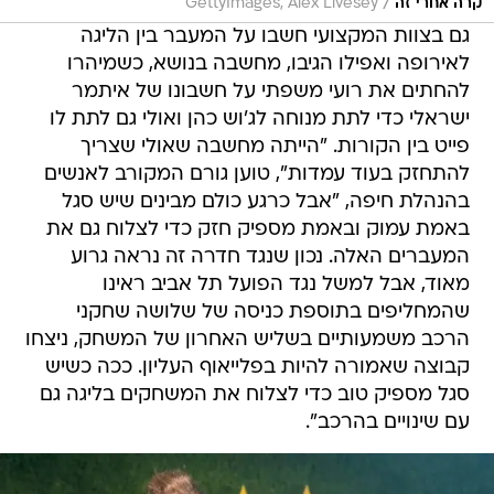
/
קרה אחרי זה
GettyImages, Alex Livesey
גם בצוות המקצועי חשבו על המעבר בין הליגה
לאירופה ואפילו הגיבו, מחשבה בנושא, כשמיהרו
להחתים את רועי משפתי על חשבונו של איתמר
ישראלי כדי לתת מנוחה לג'וש כהן ואולי גם לתת לו
פייט בין הקורות. "הייתה מחשבה שאולי שצריך
להתחזק בעוד עמדות", טוען גורם המקורב לאנשים
בהנהלת חיפה, "אבל כרגע כולם מבינים שיש סגל
באמת עמוק ובאמת מספיק חזק כדי לצלוח גם את
המעברים האלה. נכון שנגד חדרה זה נראה גרוע
מאוד, אבל למשל נגד הפועל תל אביב ראינו
שהמחליפים בתוספת כניסה של שלושה שחקני
הרכב משמעותיים בשליש האחרון של המשחק, ניצחו
קבוצה שאמורה להיות בפלייאוף העליון. ככה כשיש
סגל מספיק טוב כדי לצלוח את המשחקים בליגה גם
עם שינויים בהרכב".