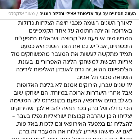
/
העונה תסתיים עם עוד אליפות? אצילי וחזיזה חוגגים
מאור אלקסלסי
לאורך השנים רשמה מכבי חיפה הצלחות גדולות
באירופה והייתה חתומה על אחד הקמפיינים
המרשימים אי פעם של קבוצה ישראלית במפעלים
היבשתיים, אבל יש גם את הצד השני: היא כמעט
תמיד מתקשה לעשות את המעבר מהמשחקים מול
אריות היבשת למשחקי הליגה האפרוריים. בעונת
הצ'מפיונס ההיא, זה גרם לאובדן האליפות ליריבה
השנואה מכבי תל אביב.
19 שנים עברו, הירוקים אמנם לא בליגת האלופות
אבל אחרי היעדרות ארוכה במיוחד, הם ישחקו שוב
בשלב בתים אירופאי, הפעם בקונפרנס ליג. המשימה
הכי גדולה של ברק בכר תהיה להביא לכך שהירוקים
יצליחו היכן שהרבה קבוצות ישראליות נפלו בעבר -
להצליח גם במפעל האירופאי וגם לזכות באליפות.
"אם יש מישהו שיודע לצלוח את המעבר זה ברק