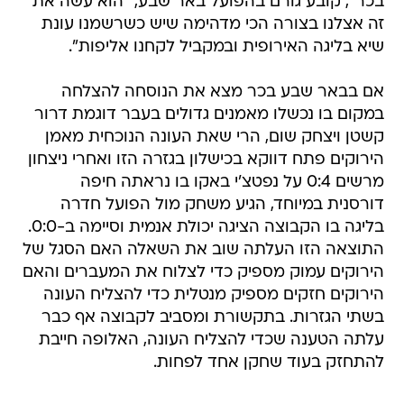
בכר", קובע גורם בהפועל באר שבע, "הוא עשה את
זה אצלנו בצורה הכי מדהימה שיש כשרשמנו עונת
שיא בליגה האירופית ובמקביל לקחנו אליפות".
אם בבאר שבע בכר מצא את הנוסחה להצלחה
במקום בו נכשלו מאמנים גדולים בעבר דוגמת דרור
קשטן ויצחק שום, הרי שאת העונה הנוכחית מאמן
הירוקים פתח דווקא בכישלון בגזרה הזו ואחרי ניצחון
מרשים 0:4 על נפטצ'י באקו בו נראתה חיפה
דורסנית במיוחד, הגיע משחק מול הפועל חדרה
בליגה בו הקבוצה הציגה יכולת אנמית וסיימה ב-0:0.
התוצאה הזו העלתה שוב את השאלה האם הסגל של
הירוקים עמוק מספיק כדי לצלוח את המעברים והאם
הירוקים חזקים מספיק מנטלית כדי להצליח העונה
בשתי הגזרות. בתקשורת ומסביב לקבוצה אף כבר
עלתה הטענה שכדי להצליח העונה, האלופה חייבת
להתחזק בעוד שחקן אחד לפחות.