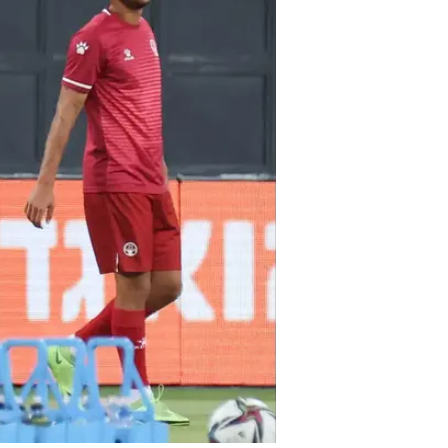
במפגש החשוב מול אנורתוזיס בגומלין