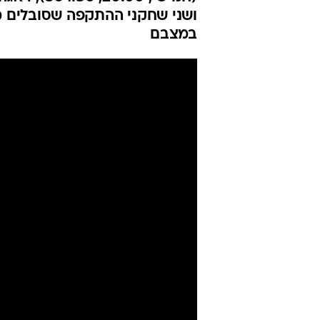
אנסה ויחזקאל
אנורתוזיס
יניב טוכמן
עודכן לאחרונה: 24.8.2021 / 5:24
24 שעות לפני ההמראה למשחק 
(חמישי, 0
ושני שחקני ההתקפה שסובלים 
במצבם