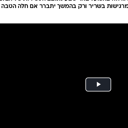
 בספק לגומלין מול
ענפים נוספים
לוח שידורים
החידה של ספור
ארכיון מדורים
כתבו לנו
החשוב בקפריסין בגומלין פלייאוף הקונפרנס ליג
20:0, ספורט3), דאגה גדולה בהפועל באר שבע ממצב הכשירות של הבלם
מרגישות בשריר ורק בהמשך יתברר אם חלה הטבה