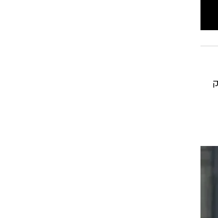
רוגבי וקריקט
גולף
ביליארד
תקצירים
ק