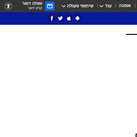
וואלה דואר
אופנה
עוד
שיתופי פעולה
קרא דואר
ציון 3
דאבל דריבל
י