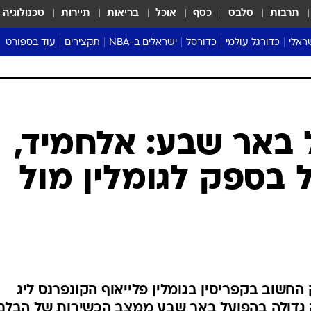
תרבות
סלבס
כסף
אוכל
בריאות
תיירות
טכנולוגיה
ראלי
כדורגל עולמי
כדורסל
ישראלים ב-NBA
תקצירים
עוד בספורט
ליגה אנגלית
ליגת העל
דני אבדיה
מונדיאל 2026
 העל
ליגה ספרדית
דאבל דריבל
NBA
נה
ליגה איטלקית
יורוליג וכדורסל אירופי
טבלאות
ו
ליגה גרמנית
ליגה לאומית
פודקאסטים
ליגה צרפתית
נבחרות ישראל בכדורסל
מסכמים מחזור
שראל
ליגת האלופות
כדורסל נשים
אבא של שבת
ית
הליגה האירופית
מעל הטבעת
דרום אמריקה
סערה בממלכה
טניס
טראש טוק
ספורט אמריקא
 באר שבע: אלחמיד,
פוקר