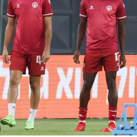
 פלייאוף הקונפרנס ליג.