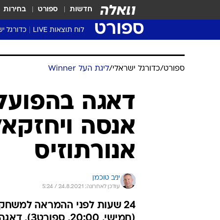
חדשות
ספורט
בחירות
ספורט
לוח תוצאות LIVE
כדורגל יש
ליגת העל Winner
סטט' ליגת
גביע המדי
גביע הטוט
שגרירים
נבחרות י
ליגה לאומ
ליגה א'
ספורט
/
כדורגל ישראלי
/
ליגת העל Winner
דאגה בהפועל