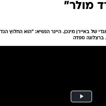
ד מולר"
ענפים נוספים
לוח שידורים
החידה של ספור
ארכיון מדורים
כתבו לנו
י של באיירן מינכן. היינר הנשיא: "הוא החלוץ הגדו
. ברצלונה ספדה