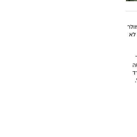
ולר
 לא
ה
ד