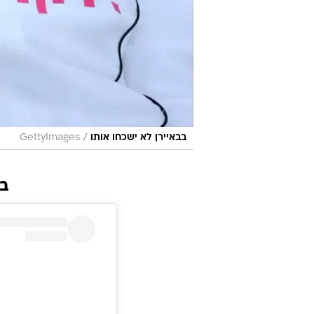
/
בבאיירן לא ישכחו אותו
GettyImages
בג