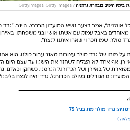
/
) בימיו היפים בנבחרת גרמניה
GettyImages, Getty Images
ולכל אוהדיה", אמר בצער נשיא המועדון הרברט היינר. "גרד מ
 מאוחדים באבל עמוק עם אשתו אושי ובני משפחתו. באיירן
 מולר. שמו וזכרו יישארו איתנו לנצח".
 על מותו של גרד מולר עצובות מאוד עבור כולנו. הוא אחד
ירן. אף אחד לא הצליח לשחזר את הישגיו עד עצם היום הז
פוארת של באיירן ושל הכדורגל הגרמני. כשחקן וכאדם, גר
מועדונים הגודלים בעולם הכדורגל. גרד יהיה לנצח בליבנו".
ה
ניה: גרד מולר מת בגיל 75
מלאה