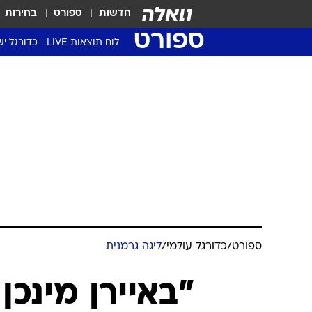
חדשות
ספורט
בחירות
ספורט
לוח תוצאות LIVE
כדורגל יש
ליגת העל Winner
סטט' ליגת
גביע המדי
גביע הטוט
שגרירים
נבחרות י
ליגה לאומ
ליגה א'
ספורט
/
כדורגל עולמי
/
ליגה גרמנית
"באיירן מינכן