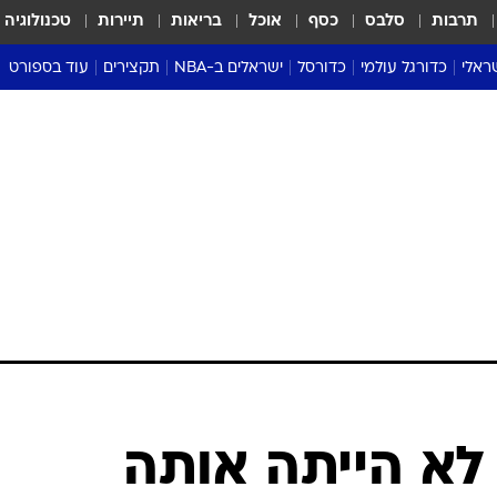
תרבות
סלבס
כסף
אוכל
בריאות
תיירות
טכנולוגיה
ראלי
כדורגל עולמי
כדורסל
ישראלים ב-NBA
תקצירים
עוד בספורט
ליגה אנגלית
ליגת העל
דני אבדיה
מונדיאל 2026
 העל
ליגה ספרדית
דאבל דריבל
NBA
נה
ליגה איטלקית
יורוליג וכדורסל אירופי
טבלאות
ו
ליגה גרמנית
ליגה לאומית
פודקאסטים
ליגה צרפתית
נבחרות ישראל בכדורסל
מסכמים מחזור
שראל
ליגת האלופות
כדורסל נשים
אבא של שבת
ית
הליגה האירופית
מעל הטבעת
דרום אמריקה
סערה בממלכה
טניס
טראש טוק
ספורט אמריקא
 לא הייתה אותה
פוקר