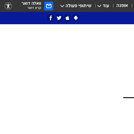
וואלה דואר
אופנה
עוד
שיתופי פעולה
קרא דואר
ציון 3
דאבל דריבל
י