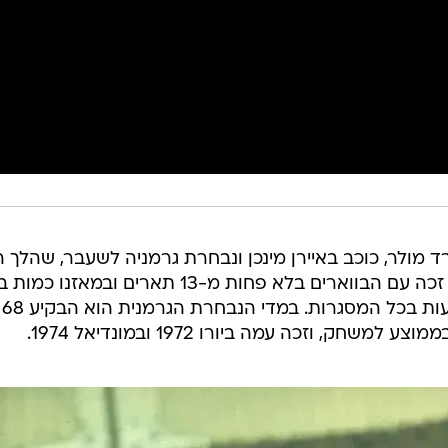
 מולר, כוכב באיירן מינכן ונבחרת גרמניה לשעבר, שהלך ה
(ראשון) לעולמו בגיל 75. חלוץ העבר זכה עם הבווארים בלא פחות מ-13 תארים ובמאז
נתפסת של 566 שערים ב-606 הופעות בכל המסגרות. במדי הנבחרת הגרמנית הוא הבקיע 68