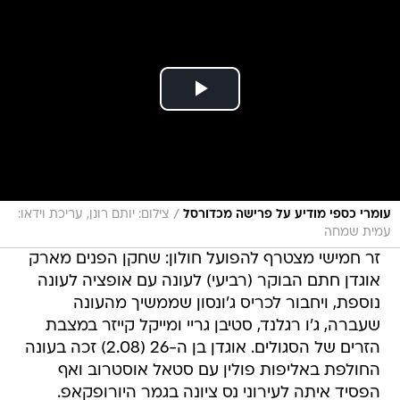
/
עומרי כספי מודיע על פרישה מכדורסל
צילום: יותם רונן, עריכת וידאו:
עמית שמחה
זר חמישי מצטרף להפועל חולון: שחקן הפנים מארק
אוגדן חתם הבוקר (רביעי) לעונה עם אופציה לעונה
נוספת, ויחבור לכריס ג'ונסון שממשיך מהעונה
שעברה, ג'ו רגלנד, סטיבן גריי ומייקל קייזר במצבת
הזרים של הסגולים. אוגדן בן ה-26 (2.08) זכה בעונה
החולפת באליפות פולין עם סטאל אוסטרוב ואף
הפסיד איתה לעירוני נס ציונה בגמר היורופקאפ.