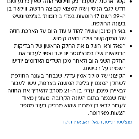
קשר ארסנל לשעבר
ג'ק ווילשר
הודה שאין כרגע שום
חדש לגבי הניסיון שלו למצוא קבוצה חדשה. ווילשר בן
ה-29 רשם 17 הופעות במדי בורנמות' בצ'מפיונשיפ
בעונה החולפת.
באיירן מינכן עשויה להודיע עוד היום על הארכת חוזהו
של המגן/קשר שלה יוזואה קימיש.
רפאל וראן השלים את החלק הראשון של הבדיקות
הרפואיות שלו במנצ'סטר יונייטד וצפוי לעבור את
החלק השני היום ולאחר מכן השדים האדומים יודיעו
רשמית על רכישתו.
הקיצוני של טולוז אמין עדלי, שנבחר בעונה החולפת
לשחקן המצטיין בליגת המשנה בצרפת, עשוי לעבור
לבאיירן מינכן. עדלי בן ה-21 מסרב להאריך את החוזה
שלו שנגמר בתום העונה הקרובה ומעוניין מאוד
לעבור לבאיירן למרות שהוא מחזיק בעוד מספר
הצעות מאירופה.
מנצ'סטר יונייטד
רפאל וראן
אדין דז'קו