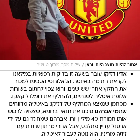
/
אמור להיות מוצג היום. וראן
צילום מסך, מתוך טוויטר
אדין דז'קו
עובר בשעה זו בדיקות רפואיות במילאנו
לקראת חתימה באינטר. הג'אלורוסי הסכימו למכור
את החלוץ אחרי שש שנים, והוא צפוי לחתום בשורות
אלופת איטליה לשנתיים, ולהחליף את רומלו לוקאקו.
מסתמן שנמצא המחליף של דז'קו: באיטליה מדווחים
ש
תמי אברהם
סיכם את תנאיו ברומא, שצפויה לרכוש
אותו תמורת 40 מיליון יורו. אברהם שמחוזר גם על ידי
ארסנל עדיין מתלבט, אבל אחרי מרתון שיחות עם
ז'וזה מוריניו, הוא נוטה לעבור לאיטליה.