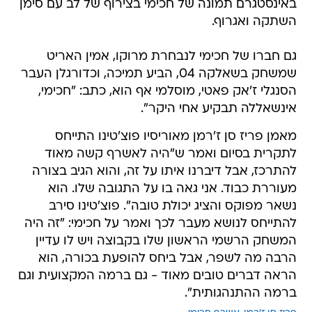
באינסטגרם תמונה של חכימי בצירוף של לב עם סימן
השתקה ואגרוף.
גם חברו של חכימי לנבחרת מרוקו, אמין האריט
שמשחק בשאלקה 04, הביע תמיכה, וכדורגלן העבר
הסנגלי ז'אק פאטי, מוסלמי אף הוא, כתב: "חכימי,
אינשאללה תבקיע אחי היקר".
מאמן פריז סן ז'רמן מאוריסיו פוצ'טינו התייחס
לתקרית בסיום ואמר ש"היה לאשרף קשה מאוד
להתרכז, אבל דיברנו איתו על זה, והוא הגיב בצורה
מעוררת כבוד. אני גאה בו על התגובה שלו. הוא
נשאר מפוקס והציג יכולת טובה". פוצ'טינו סירב
להתייחס לנושא מעבר לכך ואמר על חכימי: "זה היה
המשחק הרשמי הראשון שלו בקבוצה ויש לו עדיין
הרבה מה לשפר, אבל ביחס להופעת בכורה, הוא
הראה דברים טובים מאוד - גם ברמה המקצועית וגם
ברמה ההתנהגותית".