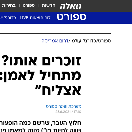
חדשות
ספורט
בחירות
ספורט
לוח תוצאות LIVE
כדורגל יש
ליגת העל Winner
סטט' ליגת
גביע המדי
גביע הטוט
שגרירים
נבחרות י
ליגה לאומ
ליגה א'
ספורט
/
כדורגל עולמי
/
דרום אמריקה
זוכרים אותו? 