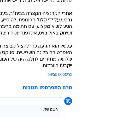
השאלה כדי לשחק אצל אוסי ארדילס 
ואילו החלוץ הספיק לרשום שש הופעו
למרות זאת, הוא טען אז ש"ישראל שי
לחיות בו זה ישראל. לבית"ר יש את ה
אחרי הקדנציה הקצרה בבית"ר, בעקבו
הגיע לשיא מקצועי עם חתימה בריבר 
ושיחק באול בויס, אינדפנדיינטה ריבדא
האפרטורה בליגה השלישית. פניקס נ
שלושה מחזורים לחלק הזה של העונה