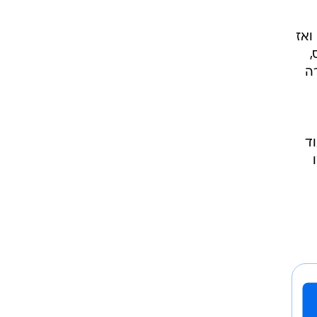
, עשה
ת
ן
ם.
ווה
ואז
ל'ס,
ה
ד