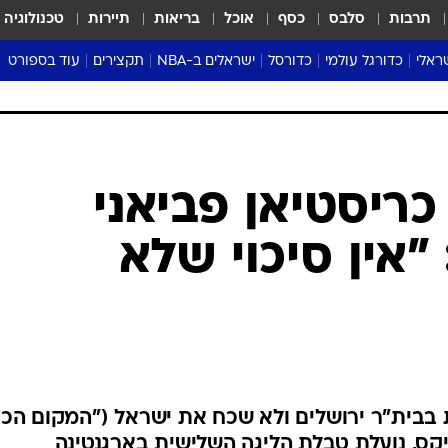
תרבות
סלבס
כסף
אוכל
בריאות
תיירות
טכנולוגיה
ראלי
כדורגל עולמי
כדורסל
ישראלים ב-NBA
תקצירים
עוד בספורט
ליגה אנגלית
ליגת העל
דני אבדיה
מונדיאל 2026
 העל
ליגה ספרדית
דאבל דריבל
NBA
נה
ליגה איטלקית
יורוליג וכדורסל אירופי
טבלאות
ו
ליגה גרמנית
ליגה לאומית
פודקאסטים
ליגה צרפתית
נבחרות ישראל בכדורסל
מסכמים מחזור
שראל
ליגת האלופות
כדורסל נשים
אבא של שבת
ית
הליגה האירופית
מעל הטבעת
דרום אמריקה
סערה בממלכה
טניס
טראש טוק
ספורט אמריקא
כריסטיאן פביאני
פוקר