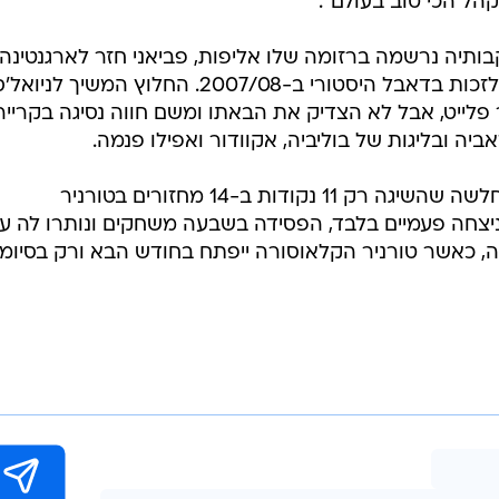
פביאני בן ה-37 פרש באוקטובר 2020 כשחקן דפורטיבו מרלו. את הקריירה שלו החל בלאנוס
תקופת השאלה מוצלחת בפלסטינו מצ'ילה, חזר הביתה ובספטמבר 2006 נחת בישראל בעסק
בבית"ר. המאמן הארגנטינאי סיים את דרכו חודש לאחר מכ
ת לפני שעזב גם הוא אחרי כשלושה חודשים בלבד בירושלי
נתה את חיי" וגם בריאיון הפרישה שלו אמר: "המקום הכי ש
קהל הכי טוב בעולם".
תיה נרשמה ברזומה שלו אליפות, פביאני חזר לארגנטינה 
נרכש על ידי קלוז' הרומנית, לה סייע לזכות בדאבל היסטורי ב-2007/08. החלוץ המשיך לניוא
פלייט, אבל לא הצדיק את הבאתו ומשם חווה נסיגה בקרייר
ביה ובליגות של בוליביה, אקוודור ואפילו פנמה.
עכשיו הוא הוזעק כדי להציל קבוצה חלשה שהשיגה רק 11 נקודות ב-14 מחזורים בטורניר
יצחה פעמיים בלבד, הפסידה בשבעה משחקים ונותרו לה עו
, כאשר טורניר הקלאוסורה ייפתח בחודש הבא ורק בסיומו