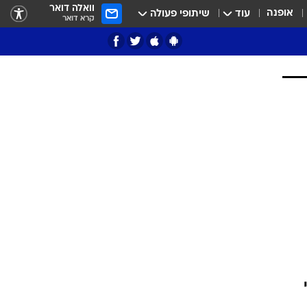
וואלה דואר
אופנה
עוד
שיתופי פעולה
קרא דואר
ציון 3
דאבל דריבל
י