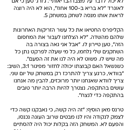
לא יכול לדבר על מצבו הבריאותי". ג'ורג' טען כי אם
לאונרד "לא בריא ב-100 אחוז", הוא לא היה רוצה
לראות אותו מנסה לשחק במשחק 5.
הקליפרס החטיאו את כל עשר הזריקות האחרונות
שלהם מהשדה. "לא הצלחנו לעבור את המחסום
הזה", טען טיירון לו. "אבל אני גאה בצורה בה
השחקנים שלי נלחמו, כל מי שעלה לפרקט נתן כל
מה שיש לו. פשוט לא היה לנו את זה הפעם".
כשנשאל האם קבוצתו יכולה לחזור מפיגור 3:1, השיב:
"בוודאי, כרגע צריך להתרכז רק במשחק של יום שני.
צריך לוודא שאנחנו יותר מרוכזים, להבין מה אנחנו
עושים בהתקפה. נצטרך להיות הרבה יותר טובים
בהתקפה כדי לנצח".
טרנס מאן הוסיף: "זה היה קשה, כי נאבקנו קשה כדי
לצמק לנקודה והיו לנו מבטים שרוב העונה נכנסו,
והפעם לא. המשחק הזה בקלות יכול היה להסתיים