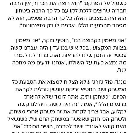
כשפול על הפרקט: "הוא רוצה את הכדור, אין הרבה
חבר'ה שרוצים ללכת לקו עם כל כך הרבה ביטחון.
הוא היה במצבים האלה כל כך הרבה פעמים, הוא לא
מפחד מהרגעים הללו. אכפת לו רק מניצחונות".
"אני מאמין בקבוצה הזו", הוסיף בוקר, "אני מאמין
בצוות המקצועי, בכל איש במועדון הזה. עבדנו קשה,
עכשיו זה הזמן שלנו להראות זאת. ברור לנו לגמרי
מה נמצא כעת על השולחן, אנחנו יודעים מה מחכה
לנו".
מנגד, פול ג'ורג' שלא הצליח למצוא את הטבעת כל
המשחק שוב החטיא זריקת עונשין גורלית לקראת
הסיום. "כשחקן ותיק, אתה לומד שלא להיאחז
ברגעים הללו", אמר. "זה היה קשה. היה לנו קשה
לקלוע, אבל צריך לקחת את זה משחק אחרי משחק,
ולשחק הכי חזק שאפשר במשחק החמישי". כשנשאל
האם קוואי לאונרד ישוב לסדרה, השיב הכוכב: "אני