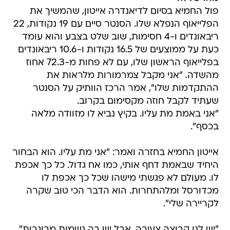
פול החמיא בסיום לדיאנדרה אייטון, שהמשיך את
הפלייאוף הנפלא שלו. הסנטר סיים עם 19 נקודות, 22
ריבאונדים ו-4 חסימות, שוב שלט בצבע והוא עומד
כעת על ממוצעים של 16.5 נקודות ו-10.6 ריבאונדים
בפלייאוף הראשון שלו, עם לא פחות מ-72.3 אחוז
מהשדה. "אני מקבל צמרמורות מלראות את
ההתקדמות שלו", אמר הרכז הוותיק על הסנטר
שעתיד לקבל חוזה מקסימום בקרוב.
"אני באמת מת עליו. בקיץ נביא לו מזוודה מלאה
בכסף".
אייטון החמיא בחזרה ואמר: "אני מת עליו. הוא הבחור
היחיד שבאמת דחף אותי, כמו אח גדול. כל כך אכפת
לו. מעולם לא פגשתי מישהו שכל כך אכפת לו
מכדורסל ומלהתחרות. הוא הדבר הכי טוב שקרה
לקריירה שלי".
"יש לנו קבוצה צעירה, אבל יש בה נשמות מבוגרות",