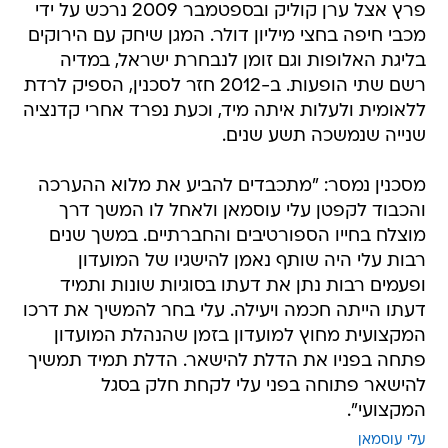
פרץ אצל ערן קוליק ובספטמבר 2009 נרכש על ידי
מכבי חיפה בחצי מיליון דולר. המגן שיחק עם הירוקים
בליגת האלופות וגם זומן לנבחרת ישראל, במדיה
רשם שתי הופעות. ב-2012 חזר לסכנין, הספיק לרדת
ללאומית ולעלות איתה מיד, וכעת נפרד אחרי קדנציה
שנייה שנמשכה תשע שנים.
מסכנין נמסר: "מתכבדים להביע את מלוא ההערכה
והכבוד לקפטן עלי עוסמאן ולאחל לו המשך דרך
מוצלח בחייו הספורטיבים והחברתיים. במשך שנים
רבות עלי היה שותף נאמן להישגיו של המועדון
ופעמים רבות נתן את דעתו בסוגיות שונות ותמיד
דעתו הייתה חכמה ויעילה. עלי בחר להמשיך את דרכו
המקצועית מחוץ למועדון בזמן שהנהלת המועדון
פתחה בפניו את הדלת להישאר. הדלת תמיד תמשיך
להישאר פתוחה בפני עלי לקחת חלק בסגל
המקצועי".
עלי עוסמאן