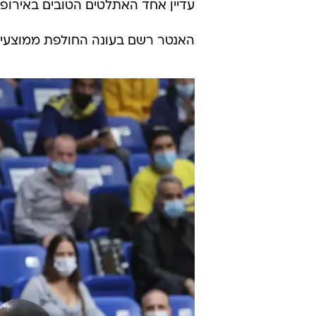
עדיין אחד האתלטים הטובים באירופה 
האנטר רשם בעונה החולפת ממוצעים של 8 נקודות. 5.3 ריבאונדים ואסיסט ב-27 מש