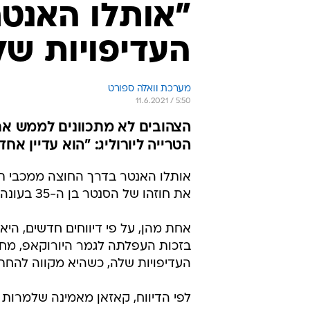
"אותלו האנט
העדיפויות של
מערכת וואלה ספורט
11.6.2021 / 5:50
הצהובים לא מתכוונים לממש את
הטרייה ליורוליג: "הוא עדיין א
אותלו האנטר בדרך החוצה ממכבי תל
את חוזהו של הסנטר בן ה-35 בעונה נוספת, ובינתיים כבר יש התעניינות לגביו אצל קבוצות יורוליג.
אחת מהן, על פי דיווחים חדשים, הי
בזכות העפלתה לגמר היורוקאפ, מח
העדיפויות שלה, כשהיא מקווה להחתי
לפי הדיווח, קאזאן מאמינה שלמרות 