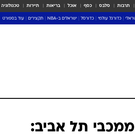
תרבות
סלבס
כסף
אוכל
בריאות
תיירות
טכנולוגיה
ראלי
כדורגל עולמי
כדורסל
ישראלים ב-NBA
תקצירים
עוד בספורט
ליגה אנגלית
ליגת העל
דני אבדיה
מונדיאל 2026
 העל
ליגה ספרדית
דאבל דריבל
NBA
נה
ליגה איטלקית
יורוליג וכדורסל אירופי
טבלאות
ו
ליגה גרמנית
ליגה לאומית
פודקאסטים
ליגה צרפתית
נבחרות ישראל בכדורסל
מסכמים מחזור
שראל
ליגת האלופות
כדורסל נשים
אבא של שבת
ית
הליגה האירופית
מעל הטבעת
דרום אמריקה
סערה בממלכה
טניס
טראש טוק
ספורט אמריקא
מכבי תל אביב:
פוקר