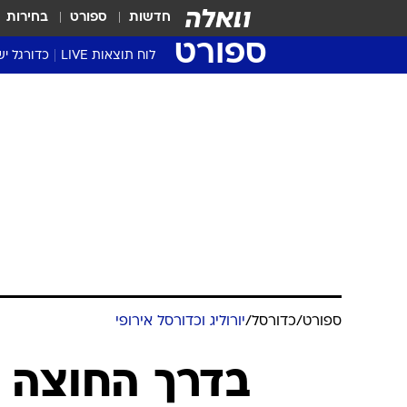
חדשות
ספורט
בחירות
ספורט
לוח תוצאות LIVE
כדורגל יש
ליגת העל Winner
סטט' ליגת
גביע המדי
גביע הטוט
שגרירים
נבחרות י
ליגה לאומ
ליגה א'
ספורט
/
כדורסל
/
יורוליג וכדורסל אירופי
בדרך החוצה מ