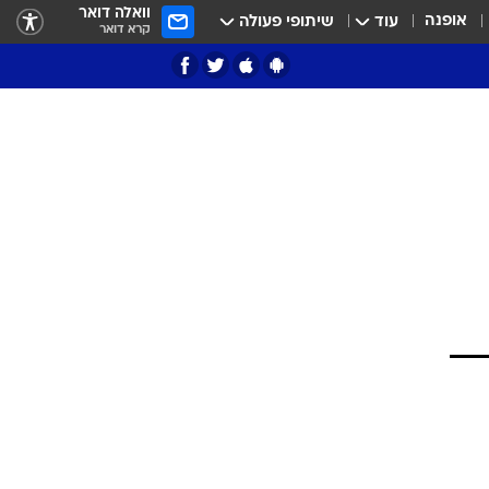
וואלה דואר
אופנה
עוד
שיתופי פעולה
קרא דואר
ציון 3
דאבל דריבל
י