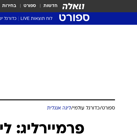
חדשות
ספורט
בחירות
ספורט
לוח תוצאות LIVE
כדורגל יש
ליגת העל Winner
סטט' ליגת
גביע המדי
גביע הטוט
שגרירים
נבחרות י
ליגה לאומ
ליגה א'
ספורט
/
כדורגל עולמי
/
ליגה אנגלית
פרמיירליג: לי