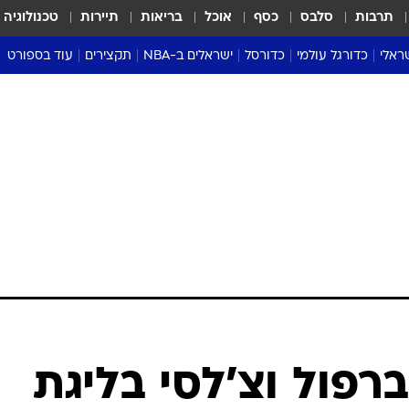
תרבות
סלבס
כסף
אוכל
בריאות
תיירות
טכנולוגיה
ראלי
כדורגל עולמי
כדורסל
ישראלים ב-NBA
תקצירים
עוד בספורט
ליגה אנגלית
ליגת העל
דני אבדיה
מונדיאל 2026
 העל
ליגה ספרדית
דאבל דריבל
NBA
נה
ליגה איטלקית
יורוליג וכדורסל אירופי
טבלאות
ו
ליגה גרמנית
ליגה לאומית
פודקאסטים
ליגה צרפתית
נבחרות ישראל בכדורסל
מסכמים מחזור
שראל
ליגת האלופות
כדורסל נשים
אבא של שבת
ית
הליגה האירופית
מעל הטבעת
דרום אמריקה
סערה בממלכה
טניס
טראש טוק
ספורט אמריקא
ברפול וצ'לסי בליגת
פוקר