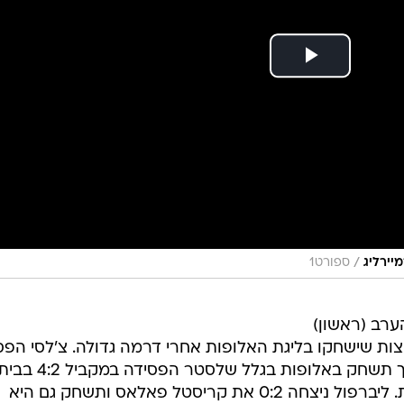
/
ספורט1
ערב (ראשון)
ות שישחקו בליגת האלופות אחרי דרמה גדולה. צ'לסי הפס
במפתיע 2:1 בחוץ מול אסטון וילה, אך תשחק באלופות בגלל שלסטר הפסידה במקביל 4:2
לטוטנהאם, שתשחק בליגה האירופית. ליברפול ניצחה 0:2 את קריסטל פאלאס ותשחק גם היא