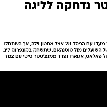
ר נדחקה לליגה
ענפים נוספים
לוח שידורים
החידה של ספור
ארכיון מדורים
כתבו לנו
איזו דרמה במחזור הסיום: הבלוז מעדו עם הפסד 2:1 אצל אסטון וילה, אך השתחלו
ום הרביעי בעקבות ה-4:2 של השועלים מול טוטנהאם, שתשחק בקונפרנס ליג.
צחו 0:2 את קריסטל פאלאס, אגוארו נפרד ממנצ'סטר סיטי עם צמד