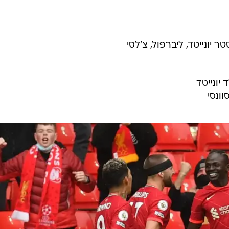
 יונייטד, ליברפול, צ'לסי
יונייטד
וונסי