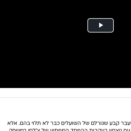
'לסי במחזור שעבר קבע שגורלם של השועלים כבר לא תלוי בהם. אלא
 עם ניצחון בעקבות ההפסד המפתיע של צ'לסי במשחק