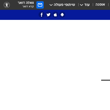
וואלה דואר
אופנה
עוד
שיתופי פעולה
קרא דואר
ציון 3
דאבל דריבל
י