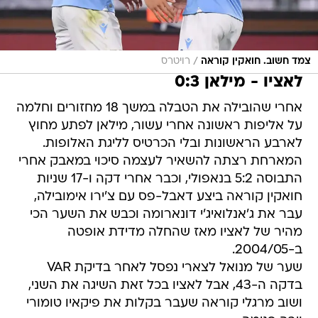
/
צמד חשוב. חואקין קוראה
רויטרס
לאציו - מילאן 0:3
אחרי שהובילה את הטבלה במשך 18 מחזורים וחלמה
על אליפות ראשונה אחרי עשור, מילאן לפתע מחוץ
לארבע הראשונות ובלי הכרטיס לליגת האלופות.
המארחת רצתה להשאיר לעצמה סיכוי במאבק אחרי
התבוסה 5:2 בנאפולי, וכבר אחרי דקה ו-17 שניות
חואקין קוראה ביצע דאבל-פס עם צ'ירו אימובילה,
עבר את ג'אנלואיג'י דונארומה וכבש את השער הכי
מהיר של לאציו מאז שהחלה מדידת אופטה
ב-2004/05.
שער של מנואל לצארי נפסל לאחר בדיקת VAR
בדקה ה-43, אבל לאציו בכל זאת השיגה את השני,
ושוב מרגלי קוראה שעבר בקלות את פיקאיו טומורי