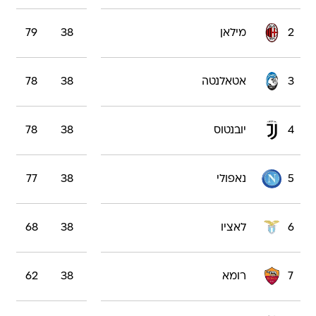
2
מילאן
38
79
3
אטאלנטה
38
78
4
יובנטוס
38
78
5
נאפולי
38
77
6
לאציו
38
68
7
רומא
38
62