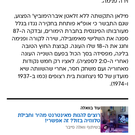
וירה פנימה.
מילאן התקשתה ללא זלאטן איברהימוביץ' הפצוע,
שגם התבשר כי אופ"א פותחת בחקירה נגדו בגלל
מעורבותו הפיננסית בחברת הימורים, ובדקה ה-87
ספגה את השלישי מאימובילה, שירה לקורה ופנימה
וחגג את ה-18 שלו העונה. קבוצת החוץ הטובה
בליגה, מפסידה בסך הכול בפעם השנייה העונה
(אחרי ה-2:0 לספציה). לאציו רק חמש נקודות
מאחוריה ועם משחק חסר, אחרי שהשוותה שיא
מועדון של 10 ניצחונות בית רצופים (כמו ב-1937
ו-1974).
עוד בוואלה
רוצים להנות מאינטרנט מהיר וחבילת
טלווזיה בזול? זה אפשרי!
בשיתוף וואלה פייבר