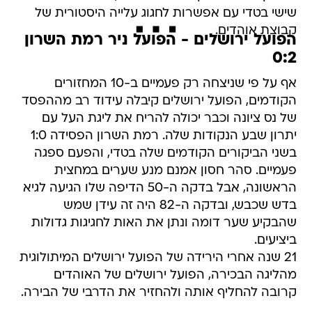
שישי בטדי עם אפשרות לחגוג עלייה היסטורית של
קבוצת אוהדים.
הפועל ירושלים - הפועל ניר רמת השרון
0:2
אף על פי שניצחה רק פעמיים ב-10 המחזורים
הקודמים, הפועל ירושלים קיבלה עידוד רב מההפסד
של נס ציונה וכבר יכולה להריח את ליגת העל עם
יתרון שבע הנקודות שלה. רמת השרון הפסידה 1:0
בשני הביקורים הקודמים שלה בטדי, והפעם ספגה
פעמיים. סהר חסון אמנם מנע שערים במחצית
הראשונה, אבל בדקה ה-50 הדיפה שלו הגיעה לגיא
בדש שכבש, ובדקה ה-82 היה זה עידן שמש
שהבקיע שער דומה ונתן את האות לחגיגות גדולות
ביציעים.
21 שנה אחרי הירידה של הפועל ירושלים המיתולוגית
מהליגה הבכירה, הפועל ירושלים של האוהדים
קרובה להחליף אותה ולהחזיר את הדרבי של הבירה.