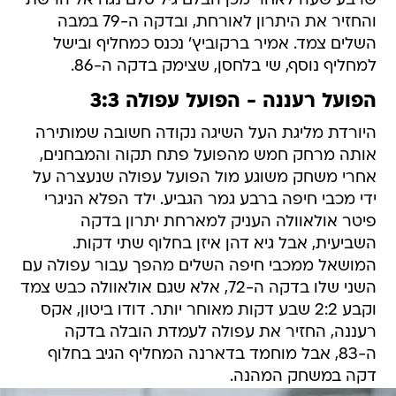
שרבע שעה לאחר מכן הבלם גיל סלם נגח אל הרשת
והחזיר את היתרון לאורחת, ובדקה ה-79 במבה
השלים צמד. אמיר ברקוביץ' נכנס כמחליף ובישל
למחליף נוסף, שי בלחסן, שצימק בדקה ה-86.
הפועל רעננה - הפועל עפולה 3:3
היורדת מליגת העל השיגה נקודה חשובה שמותירה
אותה מרחק חמש מהפועל פתח תקוה והמבחנים,
אחרי משחק משוגע מול הפועל עפולה שנעצרה על
ידי מכבי חיפה ברבע גמר הגביע. ילד הפלא הניגרי
פיטר אולאוולה העניק למארחת יתרון בדקה
השביעית, אבל גיא דהן איזן בחלוף שתי דקות.
המושאל ממכבי חיפה השלים מהפך עבור עפולה עם
השני שלו בדקה ה-72, אלא שגם אולאוולה כבש צמד
וקבע 2:2 שבע דקות מאוחר יותר. דודו ביטון, אקס
רעננה, החזיר את עפולה לעמדת הובלה בדקה
ה-83, אבל מוחמד בדארנה המחליף הגיב בחלוף
דקה במשחק המהנה.