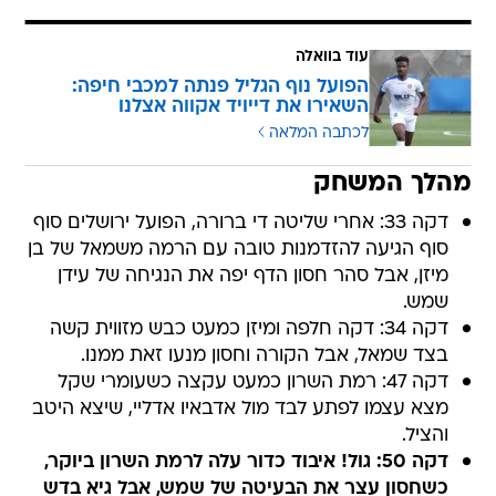
עוד בוואלה
הפועל נוף הגליל פנתה למכבי חיפה:
השאירו את דייויד אקווה אצלנו
לכתבה המלאה
מהלך המשחק
דקה 33: אחרי שליטה די ברורה, הפועל ירושלים סוף
סוף הגיעה להזדמנות טובה עם הרמה משמאל של בן
מיזן, אבל סהר חסון הדף יפה את הנגיחה של עידן
שמש.
דקה 34: דקה חלפה ומיזן כמעט כבש מזווית קשה
בצד שמאל, אבל הקורה וחסון מנעו זאת ממנו.
דקה 47: רמת השרון כמעט עקצה כשעומרי שקל
מצא עצמו לפתע לבד מול אדבאיו אדליי, שיצא היטב
והציל.
דקה 50: גול! איבוד כדור עלה לרמת השרון ביוקר,
כשחסון עצר את הבעיטה של שמש, אבל גיא בדש