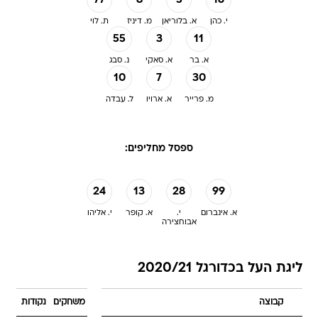
77
8
5
16
י. כהן
א. בלוריאן
מ. דיניז
ת. לוי
55
3
11
א. בר
א. סאקי
נ. סבג
10
7
30
מ. פרייר
א. ארויו
ל. עבדה
ספסל מחליפים:
24
13
28
99
א. אינברום
י.
א. קופר
י. אליהו
אבוחצירה
ליגת העל בכדורגל 2020/21
קבוצה
משחקים
נקודות