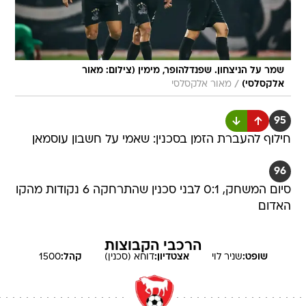
שמר על הניצחון. שפנדלהופר, מימין (צילום: מאור
/
אלקסלסי)
מאור אלקסלסי
95
חילוף להעברת הזמן בסכנין: שאמי על חשבון עוסמאן
96
סיום המשחק, 0:1 לבני סכנין שהתרחקה 6 נקודות מהקו
האדום
הרכבי הקבוצות
שופט:
שניר
לוי
אצטדיון:
דוחא (סכנין)
קהל:
1500