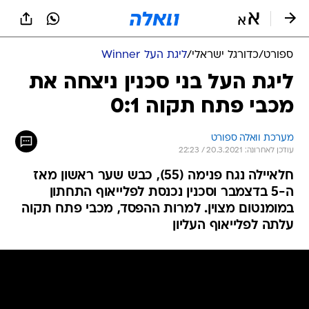
ספורט
/
כדורגל ישראלי
/
ליגת העל Winner
ליגת העל בני סכנין ניצחה את
מכבי פתח תקוה 0:1
מערכת וואלה ספורט
עודכן לאחרונה: 20.3.2021 / 22:23
חלאיילה נגח פנימה (55), כבש שער ראשון מאז
ה-5 בדצמבר וסכנין נכנסת לפלייאוף התחתון
במומנטום מצוין. למרות ההפסד, מכבי פתח תקוה
עלתה לפלייאוף העליון