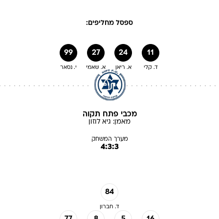
ספסל מחליפים:
99
27
24
11
ד. קלי
א. ריאן
א. שאמי
י. נסאר
מכבי פתח תקוה
מאמן:
גיא
לוזון
מערך המשחק
4:3:3
84
ד. חברון