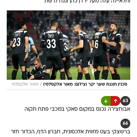
וחלאיילה עלה מעל ירדן כהן ונגח לרשת
/
סכנין חוגגת שער יקר (צילום: מאור אלקסלסי)
מאור אלקסלסי
63
אבוחצירה נכנס במקום סאקי במכבי פתח תקוה
66
ברשצקי בעט מזווית אלכסונית, חברון הדף, הכדור חזר