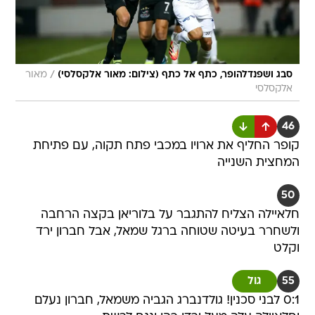
/
סבג ושפנדלהופר, כתף אל כתף (צילום: מאור אלקסלסי)
מאור
אלקסלסי
46
קופר החליף את ארויו במכבי פתח תקוה, עם פתיחת
המחצית השנייה
50
חלאיילה הצליח להתגבר על בלוריאן בקצה הרחבה
ולשחרר בעיטה שטוחה ברגל שמאל, אבל חברון ירד
וקלט
55
גול
0:1 לבני סכנין! גולדנברג הגביה משמאל, חברון נעלם