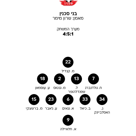
בני סכנין
מאמן:
שרון
מימר
מערך המשחק
4:5:1
22
מ. קנדיל
18
2
13
7
ח. גולדנברג
ל.
מ. גנטוס
ע. עוסמאן
שפנדלהופר
15
23
6
33
34
נ.
ב. כיאל
א. גנאים
ע. ג'אבר
מ. ברשצקי
האסלביינק
9
א. חלאיילה