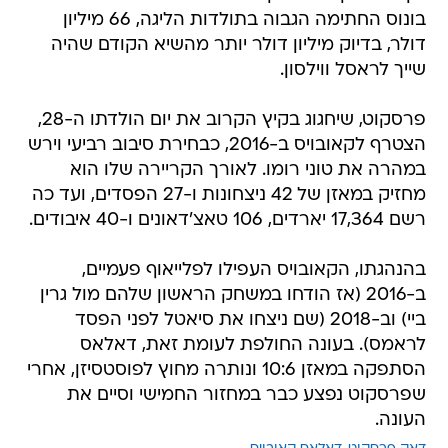
בונוס החתימה הגבוה בתולדות הליגה, 66 מיליון
דולר, בדיוק מיליון דולר יותר מהשיא הקודם שהיה
שייך לראסל ווילסון.
פרסקוט, שיחגוג בקיץ הקרוב את יום הולדתו ה-28,
הצטרף לקאובויס ב-2016, כבחירת סיבוב רביעי וירש
במהרה את טוני רומו. לאורך הקריירה שלו הוא
מחזיק במאזן של 42 ניצחונות ו-27 הפסדים, ועד כה
רשם 17,364 יארדים, 106 טאצ'דאונים ו-40 איבודים.
בהנהגתו, הקאובויס העפילו לפלייאוף פעמיים,
ב-2016 (אז הודחו במשחק הראשון שלהם מול גרין
ביי) וב-2018 (שם ניצחו את סיאטל לפני הפסד
לראמס). בעונה החולפת לעומת זאת, דאלאס
הסתפקה במאזן 10:6 ונותרה מחוץ לפוסטסיזן, אחרי
שפרסקוט נפצע כבר במחזור החמישי וסיים את
העונה.