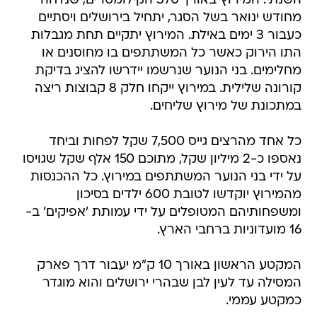
השנתי. המירוץ באורך 370 הקילומטרים, שנדחה
מחודש ינואר בשל הסגר, יתחיל בירושלים ויסתיים
כעבור 3 ימים באילת. המירוץ יתקיים תחת מגבלות
התו הירוק כאשר כל המשתתפים בו מחוסנים או
מחלימים. בני הנוער שנרשמו יידרשו להציג בדיקת
קורונה שלילית. במירוץ ייקחו חלק 8 קבוצות ריצה
במתכונת של מירוץ שליחים.
כל אחד מהרצים גייס 7,500 שקל לפחות וביחד
נאספו כ-2 מיליון שקל, מתוכם 150 אלף שקל שגויסו
על ידי בני הנוער המשתתפים במירוץ. כל ההכנסות
מהמירוץ יוקדשו לטובת 600 ילדים בסיכון
ומשפחותיהם המטופלים על ידי עמותת 'אפיקים' ב-
16 מועדוניות ברחבי הארץ.
המקטע הראשון באורך 10 ק"מ יעבור דרך פארק
המסילה עד לעין לבן שבהרי ירושלים והוא מוגדר
כמקטע עממי.