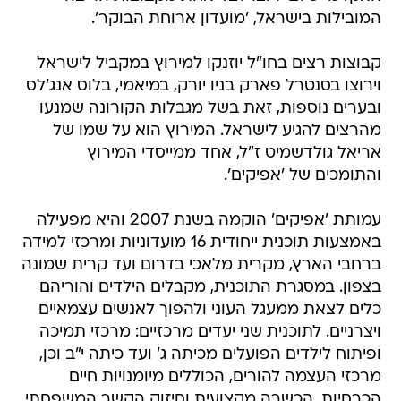
המובילות בישראל, 'מועדון ארוחת הבוקר'.
קבוצות רצים בחו"ל יוזנקו למירוץ במקביל לישראל
וירוצו בסנטרל פארק בניו יורק, במיאמי, בלוס אנג'לס
ובערים נוספות, זאת בשל מגבלות הקורונה שמנעו
מהרצים להגיע לישראל. המירוץ הוא על שמו של
אריאל גולדשמיט ז"ל, אחד ממייסדי המירוץ
והתומכים של 'אפיקים'.
עמותת 'אפיקים' הוקמה בשנת 2007 והיא מפעילה
באמצעות תוכנית ייחודית 16 מועדוניות ומרכזי למידה
ברחבי הארץ, מקרית מלאכי בדרום ועד קרית שמונה
בצפון. במסגרת התוכנית, מקבלים הילדים והוריהם
כלים לצאת ממעגל העוני ולהפוך לאנשים עצמאיים
ויצרניים. לתוכנית שני יעדים מרכזיים: מרכזי תמיכה
ופיתוח לילדים הפועלים מכיתה ג' ועד כיתה י"ב וכן,
מרכזי העצמה להורים, הכוללים מיומנויות חיים
הכרחיות, הכשרה מקצועית וחיזוק הקשר המשפחתי.