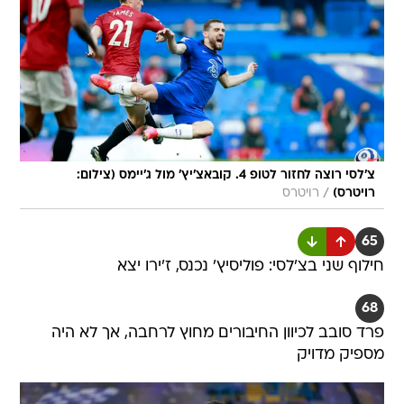
צ'לסי רוצה לחזור לטופ 4. קובאצ'יץ' מול ג'יימס (צילום:
/
רויטרס)
רויטרס
65
חילוף שני בצ'לסי: פוליסיץ' נכנס, ז'ירו יצא
68
פרד סובב לכיוון החיבורים מחוץ לרחבה, אך לא היה
מספיק מדויק