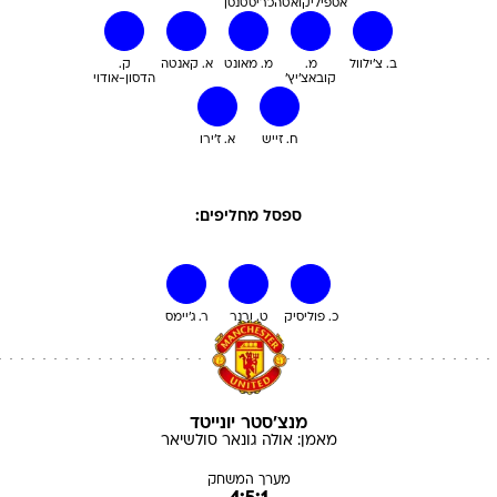
אספיליקואטה
כריסטנסן
ב. צ'ילוול
מ.
מ. מאונט
א. קאנטה
ק.
קובאצ'יץ'
הדסון-אודוי
ח. זייש
א. ז'ירו
ספסל מחליפים:
כ. פוליסיק
ט. ורנר
ר. ג'יימס
מנצ'סטר יונייטד
מאמן:
אולה גונאר
סולשיאר
מערך המשחק