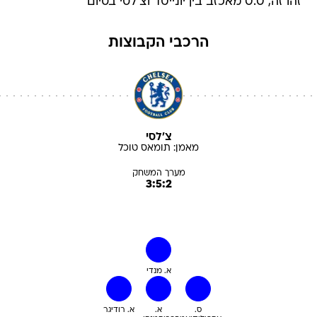
זהו זה, 0:0 מאכזב בין יונייטד וצ'לסי בסיום
הרכבי הקבוצות
צ'לסי
מאמן:
תומאס
טוכל
מערך המשחק
3:5:2
א. מנדי
ס.
א.
א. רודיגר