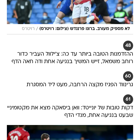
/
לא מספיק מעורב. ברונו פרננדש (צילום: רויטרס)
רויטרס
48
ההזדמנות הטובה ביותר עד כה: צ'ילוול העביר כדור
רוחב משמאל, זייש המשיך בנגיעה אחת ודה חאה הדף
60
גרינווד הפגיז מקצה הרחבה, מעט ליד המסגרת
61
דקות טובות של יונייטד: וואן ביסאקה מצא את מקטומיניי
שבעט בנגיעה אחת, מנדי הדף