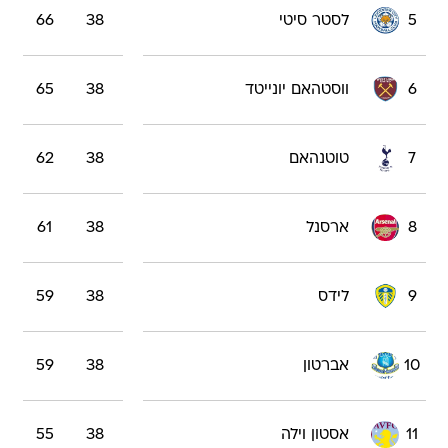
5
לסטר סיטי
38
66
6
ווסטהאם יונייטד
38
65
7
טוטנהאם
38
62
8
ארסנל
38
61
9
לידס
38
59
10
אברטון
38
59
11
אסטון וילה
38
55