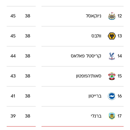
12
ניוקאסל
38
45
13
וולבס
38
45
14
קריסטל פאלאס
38
44
15
סאות'המפטון
38
43
16
ברייטון
38
41
17
ברנלי
38
39