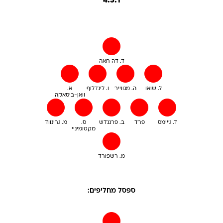
4:5:1
ד. דה חאה
ל. שואו
ה. מגווייר
ו. לינדלוף
א.
וואן-ביסאקה
ד. ג'יימס
פרד
ב. פרננדש
ס.
מ. גרינווד
מקטומיניי
מ. רשפורד
ספסל מחליפים: