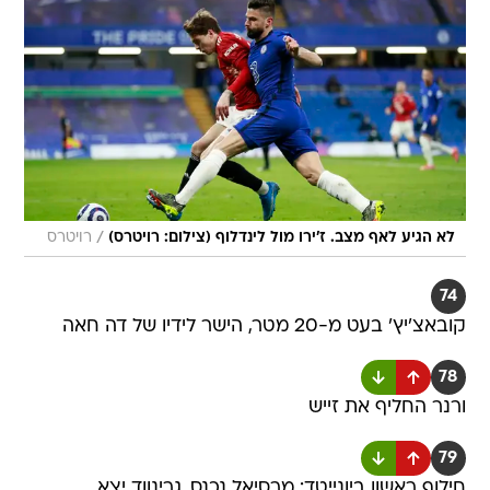
/
לא הגיע לאף מצב. ז'ירו מול לינדלוף (צילום: רויטרס)
רויטרס
74
קובאצ'יץ' בעט מ-20 מטר, הישר לידיו של דה חאה
78
ורנר החליף את זייש
79
חילוף ראשון ביונייטד: מרסיאל נכנס, גרינווד יצא