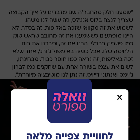
"שמענו חלק מהחבר'ה שם מדברים על איך הקבוצה
שצריך לנצח בלוס אנג'לס, וזה עשה לנו משהו.
לשמוע את זה מקוואי שזכה באליפות, זה בסדר. לא
היינו מופתעים כששמענו את זה מחובב טראש טוק
כמו פטריק בברלי. הבנו את זה, וכיבדנו את רוח
הלחימה שלו. אבל כשזה בא מפול ג'ורג', אחד שלא
זכה באליפות, זה נראה כמו חוסר כבוד. מבחינתו,
לשים את עצמו בשורה אחת עם שחקנים כמו לברון
ג'יימס ואנתוני דייויס, זה נתן לנו מוטיבציה מיוחדת".