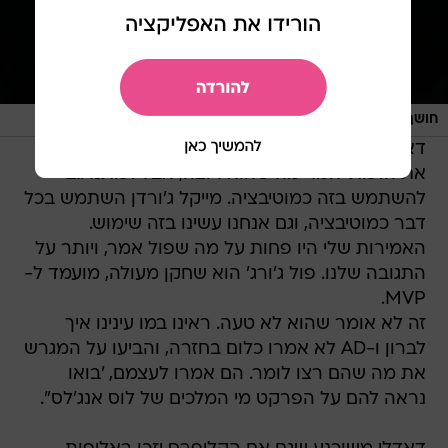
/
חושף את המתיחות בין הקבוצות. ג'ארד דאדלי
GettyImages
דאדלי הוסיף הלילה, במבט לאחור, ש"לכל אחד יש
את הזכות לומר מה שהוא רוצה, אבל זכותנו גם
להשתמש בזה כמוטיבציה. מייקל ג'ורדן השתמש בכל
דבר כמוטיבציה, וגם אנחנו עשינו בזה שימוש.
האמירות שלי היו פחות על מה שפול אמר, ויותר על
התגובה שלנו. פול ג'ורג' הוא שחקן מעולה, מועמד ל-
MVP.
זה לא אומר שהוא לא טעה. ראינו במו עינינו איך
לברון ו-AD לא אמרו כלום בחזרה, והביעו על המגרש
את מה שהם רצו לומר. הם אמרו לעצמם, 'בואו
נראה להם על הפרקט מי המלכים של לוס אנג'לס".