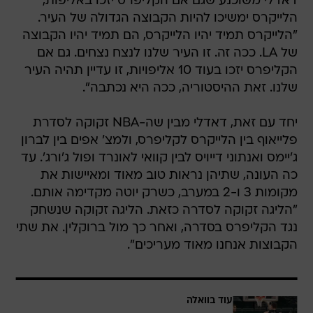
דאדלי משוכנע שגם אם הקליפרס יזכו באליפות,
הלייקרס ימשיכו להיות הקבוצה הגדולה של העיר.
"הלייקרס תמיד יהיו הלייקרס, הם תמיד יהיו הקבוצה
של LA. ככה זה. זו העיר שלנו לנצח נצחים. גם אם
הקליפרס יזכו בעוד 10 אליפויות, זו עדיין תהיה העיר
שלנו. זאת ההיסטוריה, ככה היא נכתבה".
יחד עם זאת, דאדלי מבין שה-NBA זקוקה לסדרת
פלייאוף בין הלייקרס לקליפרס, ולמצ' אפים בין לברון
ג'יימס ואנתוני דייויס לבין קוואי לאונרד ופול ג'ורג'. עד
כה העונה, שתיהן נראות טוב מאוד ומאיישות את
מקומות 3 ו-2 במערב, כשרק יוטה מקדימה אותם.
"הליגה זקוקה לסדרה כזאת. הליגה זקוקה שנשחק
נגד הקליפרס בסדרה, ואחר כך מול ברוקלין. את שתי
הקבוצות אנחנו מאוד מעריכים".
עוד בוואלה