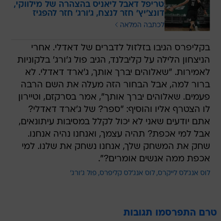
טריפל דאבל ליאניס בהצהרה של מילווקי,
דונצ'יץ' חזר לנצח, ג'ורג' חזר להפגיז
לכתבה המלאה
בקליפרס הגיבו בזלזול לדברים של דאדלי. אחרי
הניצחון הלילה על קליבלנד, הגיב פול ג'ורג' בלקוניות
לאמירות. "שאלוהים יברך אותך, ג'ארד דאדלי. לא
ברור למה, אבל הבחור הזה מעלה את השם הרבה
פעמים. שאלוהים יברך אותך", אמר בסרקזם, וטיירון
לו הצטרף אליו והוסיף: "ספר? של ג'ארד דאדלי?
אתם יודעים שאני לא יכול לקלל במסיבות עיתונאים,
אבל למי אכפת? תהיה עצמך, ואנחנו נהיה אנחנו.
שחק את המשחק שלך, אנחנו נשחק את שלנו. למי
אכפת ממה אנשים אומרים?".
לוס אנג'לס לייקרס
לוס אנג'לס קליפרס
פול ג'ורג'
טרם התפרסמו תגובות