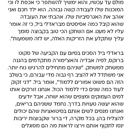
מולם עד עכשיו, והוא ימשיך להשתפר כי אכפת לו וכי
המוכנות שלו לעבודה קשה גבוהה. הוא ילד חכם ואני
אוהב את האגרסיביות שלו. אהבתי את העובדה
שהוא קיבל כמה אסיסטים מבראדלי ביל, כי זה אומר
עליו לא מעט. אם השחקן הכי טוב בקבוצה סומך
עליך שתקלע את הזריקות האלה, יש לזה משמעות".
בראדלי ביל הסכים בסיום עם הקביעה של סקוט
ברוקס, לפיה אבדיה והאצ'ימורה מתקדמים בהגנה
ממשחק למשחק. "שניהם מתחילים להרגיש נוח יותר.
אני משתדל לא להציב רף גבוה מדי עבורם, כי בשלב
הזה הם פשוט אמורים ללמוד", אומר ביל. "דני זקוק
לעוד כמה שנים כדי ללמוד הכול. אנחנו זורקים אותו
למים העמוקים ומצפים שהוא ישחה, אבל יודעים
שהוא יעשה טעויות בדרך. נחמד ששניהם בריאים,
ואנחנו מנסים לשים אותם בסיטואציות שהם יכולים
להצליח בהן. בכל מקרה, די ברור שקבוצות יריבות
ינסו לתקוף אותם וירצו לראות מה הם מסוגלים