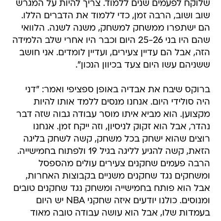
שלוקח לפעמים שנים ללמוד. צריך להיות על המגרש
שוב ושוב, הרבה זמן, כדי ללמוד את הדברים הללו.
הם ישתפרו ממשחק למשחק, משנה לשנה. הלוואי
שהם היו בני 25-26 היום וכבר היו אחרי שלב הלמידה
הזה, אבל הם עדיין צעירים, ועדיין לומדים. אני חושב
ששניהם עשו היום צעד בכיוון הנכון".
ברוקס שיבח את אבדיה באופן ספציפי ואמר: "דני
היה סולידי היום. אנחנו מנסים ללמד אותו להיות
מקצוען. הוא מביא איתו מוסר עבודה גבוה שזה דבר
נהדר, אבל הוא זקוק לניסיון, וזה ייקח זמן. אנחנו
רוצים שהוא ישחק בכל משחק, קשה לשחק בליגה
הזאת, קשה להגיע לליגה בגיל 19 ולפתוח בחמישייה.
הרבה פעמים שחקנים צעירים עולים מהספסל
ומשחקים נגד שחקנים משניים בקבוצות האחרות,
אבל הוא פותח בחמישייה ומשחק נגד שחקנים טובים
ומנוסים. כולנו יודעים איזה שחקני NBA יש היום
בעמדות שלו, אבל הוא עושה עבודה טובה מאוד