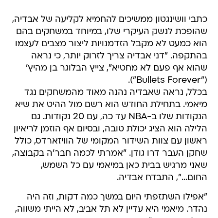
כתבי וושינגטון ממשיכים להחמיא לקליעה של אבדיה,
שהופכת לנשק העיקרי שלו, במיוחד במשחקים בהם
הוא כמעט לא מקבל הזדמנויות ליצור מצבים לעצמו
בהתקפה. "דני אבדיה צריך לזרוק יותר, כי נראה
שהוא אף פעם לא מחטיא", צייץ הבלוגר בן מהיץ'
("Bullets Forever").
בכלל, נראה שאבדיה נהנה מאוד מהמשחקים נגד
מיאמי. בתחילת החודש הוא רשם מול ההיט את שיא
הנקודות שלו ב-NBA עד כה, עם 20 נקודות. גם
הלילה הוא הציג יכולת טובה, ובסיום אף הוזמן לריאיון
ראשון עם צוות השידור המקומי של הוויזארדס, כולל
שחקן העבר דרו גודן. "אמרתי לכמה חבר'ה בקבוצה,
שאני מרגיש בבית כאן במיאמי עם כל השמש,
החום...", התבדח אבדיה.
"אפילו השתזפתי היום במשך כמה דקות, וזה היה
נהדר. מיאמי היא עדיין לא תל אביב, לא הייתי משווה,