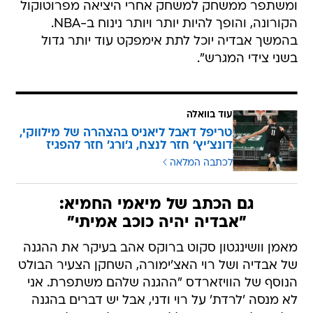
ומשתפר ממשחק למשחק אחרי היציאה מפרוטוקול
הקורונה, והופך להיות יותר ויותר נינוח ב-NBA.
בהמשך אבדיה יוכל לתת אימפקט עוד יותר גדול
בשני צידי המגרש".
עוד בוואלה
טריפל דאבל ליאניס בהצהרה של מילווקי,
דונצ'יץ' חזר לנצח, ג'ורג' חזר להפגיז
לכתבה המלאה
גם הכתב של מיאמי החמיא:
"אבדיה יהיה כוכב אמיתי"
מאמן וושינגטון סקוט ברוקס אהב בעיקר את ההגנה
של אבדיה ושל רוי האצ'ימורה, השחקן הצעיר הבולט
הנוסף של הוויזארדס "ההגנה שלהם משתפרת. אני
לא מנסה 'לרדת' על רוי ודני, אבל יש דברים בהגנה