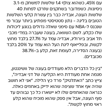
עם 45%, כשהוא צולף 1.4 שלשות למשחק מ-3.1
ניסיונות. כשמדובר בשחקנים שזרקו לפחות 40
שלשות העונה, אבדיה כבר בין עשרת קלעי השלשות
הטובים בליגה - נתון סטטיסטי מפתיע ביותר עבור מי
שנכנס ל-NBA עם סימני שאלה גדולים בנוגע ליכולות
שלו כקלע. לשם השוואה, בעונה שעברה במדי מכבי
תל אביב ביורוליג, אבדיה עמד על 27.7% בלבד מחוץ
לקשת, ובפלייאוף ליגת העל הוא עמד על 20% בלבד
(בעונה הסדירה, לעומת זאת, קלע ב-38.7%
מכובדים).
"בין כל הדברים הלא מעודדים בעונה של וושינגטון,
מגמה אחת מעודדת היא הקליעה של דני אבדיה",
צייץ כתב "האתלטיק" פרד כץ הלילה. "אני לא חושב
שהיה אף אחד שציפה שהוא ידייק באחוזים כאלה.
כנראה שהאחוזים שלו לא יישארו כל כך גבוהים עד
סוף העונה, אבל אין ספק שהוא מוכיח שהוא קלע
ראוי מחוץ לקשת".