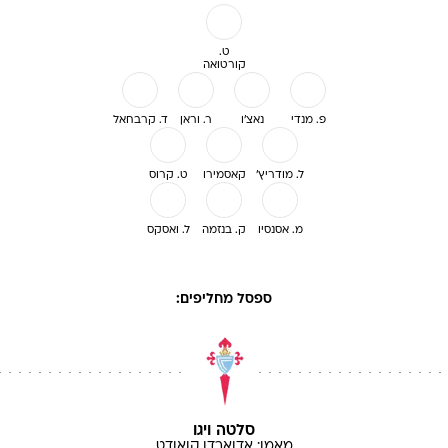
ט.
קורטואה
פ. מנדי
נאצ'ו
ר. וראן
ד. קרבחאל
ל. מודריץ'
קאסמירו
ט. קרוס
מ. אסנסיו
ק. בנזמה
ל. ואסקס
ספסל מחליפים:
סלטה ויגו
מאמן:
אדוארדו
קואודט