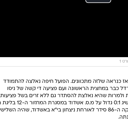
ט 1
ז כנראה שלזה מתכוונים. הפועל חיפה נאלצה להתמודד
רדל כבר במחצית הראשונה ועם פציעה די קשה של ניסו
ת ולמרות שהיא נאלצת להסתדר גם ללא זרים בשל פציעות,
הצליחה הקבוצה של חיים סילבס להשיג 0:1 גדול על מ.ס. אשדוד
שער יפה מאוד של רוסלן ברסקי בדקה ה-86 סידר לאורחת ניצחון בי"א באשדוד, שהיה השלישי
תה.