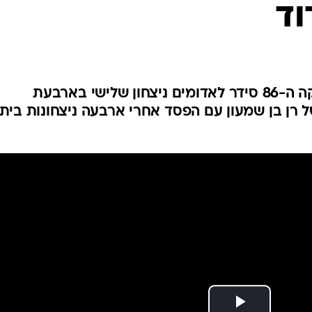
וד
ענפים נוספים
לוח שידורים
החידה של ספור
ארכיון מדורים
כתבו לנו
שער נהדר של רוסלן ברסקי בדקה ה-86 סידר לאדומים ניצחון שלישי בארבעת
 רן בן שמעון עם הפסד אחרי ארבעה ניצחונות בית