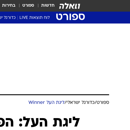
חדשות
ספורט
בחירות
ספורט
לוח תוצאות LIVE
כדורגל יש
ליגת העל Winner
סטט' ליגת
גביע המדי
גביע הטוט
שגרירים
נבחרות י
ליגה לאומ
ליגה א'
ספורט
/
כדורגל ישראלי
/
ליגת העל Winner