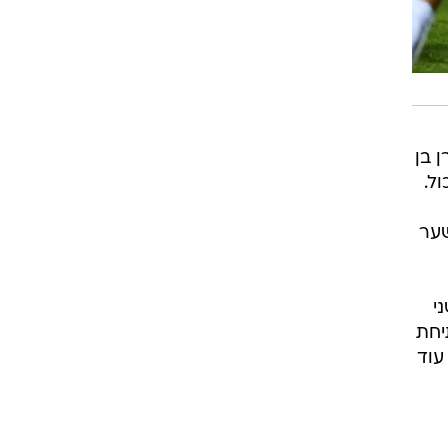
 בן
בסך הכול.
שער
ני
יחת
עוד