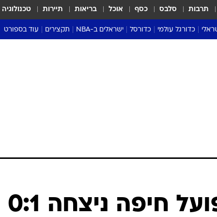
תרבות
סלבס
כסף
אוכל
בריאות
תיירות
טכנולוגיה
ראלי
כדורגל עולמי
כדורסל
ישראלים ב-NBA
תקצירים
עוד בספורט
ליגה אנגלית
ליגת העל
דני אבדיה
מונדיאל 2026
 העל
ליגה ספרדית
דאבל דריבל
NBA
נה
ליגה איטלקית
יורוליג וכדורסל אירופי
טבלאות
ו
ליגה גרמנית
ליגה לאומית
פודקאסטים
ליגה צרפתית
נבחרות ישראל בכדורסל
מסכמים מחזור
שראל
ליגת האלופות
כדורסל נשים
אבא של שבת
ית
הליגה האירופית
מעל הטבעת
דרום אמריקה
סערה בממלכה
טניס
טראש טוק
ספורט אמריקא
ליגת העל: הפועל חיפה ניצחה 0:1
פוקר