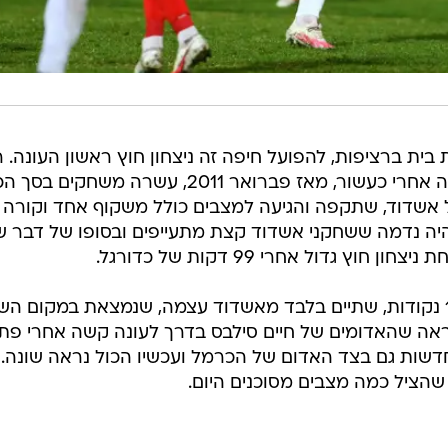
ית ברציפות, להפועל חיפה זה ניצחון חוץ ראשון העונה. רן
שמעון הפסיד להפועל חיפה לראשונה אחרי כעשור, מאז פברואר 2011, עשרה משחקים 
אשדוד, שתקפה והגיעה למצבים כולל משקוף אחד וקורה
היה נדמה ששחקני אשדוד קצת מתעייפים ובסופו של דבר 
 גדול אחרי 99 דקות של כדורגל.
הפועל חיפה שיפרה את מאזנה ל-17 נקודות, שתיים בלבד מאשדוד עצמה, שנמצאת במקום הש
ראה שהאדומים של חיים סילבס בדרך לעונה קשה אחרי פת
דשות גם בצד האדום של הכרמל ועכשיו הכול נראה שונה. 
שהציל כמה מצבים מסוכנים היום.