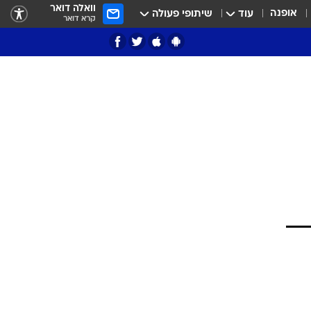
וואלה דואר
אופנה
עוד
שיתופי פעולה
קרא דואר
ציון 3
דאבל דריבל
י