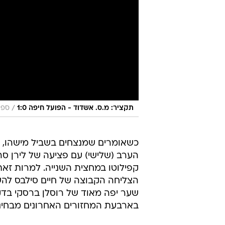
/
תקציר: מ.ס. אשדוד - הפועל חיפה 1:0
ספור
כשאומרים שמנצחים בשביל מישהו, א
הערב (שלישי) עם פציעה של לירן ס
קפילוטו במחצית השנייה. למרות זא
בארבעת המחזורים האחרונים מבחינ