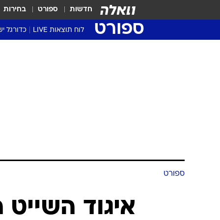
חדשות
ספורט
בחירות
ספורט
לוח תוצאות LIVE
כדורגל יש
ליגת העל Winner
סטט' ליגת
גביע המדי
גביע הטוט
שגרירים
נבחרות י
ליגה לאומ
ליגה א'
ספורט
איגוד השייט ה