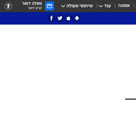
וואלה דואר
אופנה
עוד
שיתופי פעולה
קרא דואר
ציון 3
דאבל דריבל
י