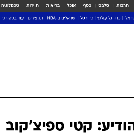
תרבות
סלבס
כסף
אוכל
בריאות
תיירות
טכנולוגיה
ראלי
כדורגל עולמי
כדורסל
ישראלים ב-NBA
תקצירים
עוד בספורט
ליגה אנגלית
ליגת העל
דני אבדיה
מונדיאל 2026
 העל
ליגה ספרדית
דאבל דריבל
NBA
נה
ליגה איטלקית
יורוליג וכדורסל אירופי
טבלאות
ו
ליגה גרמנית
ליגה לאומית
פודקאסטים
ליגה צרפתית
נבחרות ישראל בכדורסל
מסכמים מחזור
שראל
ליגת האלופות
כדורסל נשים
אבא של שבת
ית
הליגה האירופית
מעל הטבעת
דרום אמריקה
סערה בממלכה
טניס
טראש טוק
ספורט אמריקא
ודיע: קטי ספיצ'קוב
פוקר