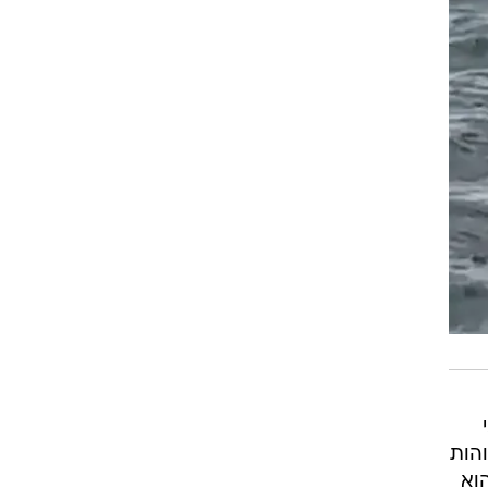
הות
וא