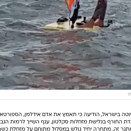
ט
 טויוטה בישראל, הודיעה כי תאמץ את אדם אידלמן, הספורטאי
דת החורף בגלישת מזחלות סקלטון, ענף השייך לרמות הגבו
תגר זה, מתחרה יחיד גולש במסלול מתוחם על מזחלת כשה