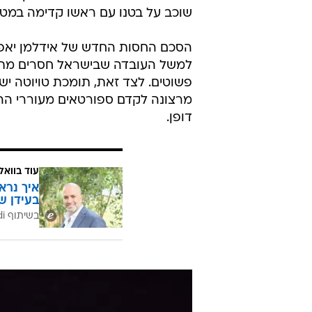
שוכב על בטנו עם ראשו קדימה במטר
הסכם החסות החדש של אידלמן יאפשר
למשל העובדה שבישראל חסרים מתקנים
פשוטים. לצד זאת, תומכת טויוטה י
מרצונה לקדם ספורטאים מעוררי ההשר
דופן.
עוד בוואל
איך נרא
בעידן ש
בשיתוף CofaceBdi