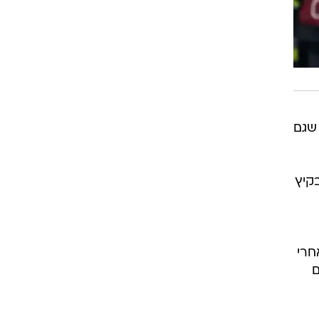
 שגם
ר אז בקיץ
אחרי
ם