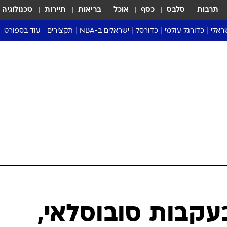
תרבות
סלבס
כסף
אוכל
בריאות
תיירות
טכנולוגיה
ראלי
כדורגל עולמי
כדורסל
ישראלים ב-NBA
תקצירים
עוד בספורט
ליגה אנגלית
ליגת העל
דני אבדיה
מונדיאל 2026
 העל
ליגה ספרדית
דאבל דריבל
NBA
נה
ליגה איטלקית
יורוליג וכדורסל אירופי
טבלאות
ו
ליגה גרמנית
ליגה לאומית
פודקאסטים
ליגה צרפתית
נבחרות ישראל בכדורסל
מסכמים מחזור
שראל
ליגת האלופות
כדורסל נשים
אבא של שבת
ית
הליגה האירופית
מעל הטבעת
דרום אמריקה
סערה בממלכה
טניס
טראש טוק
ספורט אמריקא
עקבות סובוסלאי,
פוקר