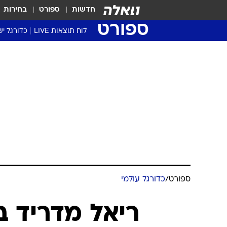
חדשות
ספורט
בחירות
ספורט
לוח תוצאות LIVE
כדורגל יש
ליגת העל Winner
סטט' ליגת
גביע המדי
גביע הטוט
שגרירים
נבחרות י
ליגה לאומ
ליגה א'
ספורט
/
כדורגל עולמי
ריאל מדריד ב