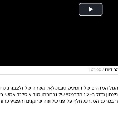
/
ה ליורו
ספורט 1
גול המדהים של דומיניק סובוסלאי. קשרה של זלצבורג סח
במו רגליו את הונגריה ליורו עם שער ניצחון גדול ב-1:2 הדרמטי של נבחרתו מול איסלנד א
קשר קיבל כדור במרכז המגרש, חלף על פני שלושה שחקנים והפציץ כדור