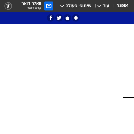
וואלה דואר
אופנה
עוד
שיתופי פעולה
קרא דואר
ציון 3
דאבל דריבל
י