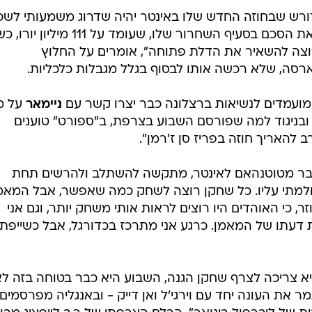
רש שבחוזה החדש שלו באינטר יהיה שדרוג משמעותי לשכ
שלו, ובמקביל מסרב שאינטר תגדיל את הסכם בסעיף השחרור שלו, שעומד על 
רוצה להשאיר את הדלת פתוחה", אומרים על החלוץ
רסה, שלא רכשה אותו לבסוף בגלל מגבלות כלכליות.
המועמדים לנשיאות ברצלונה כבר יצרו קשר עם
ניימאר
על מ
ובניגוד למה שפורסם השבוע בצרפת, ב"ספורט" טוענים
 להאריך חוזה בפריז סן ז'רמן".
בר מטוטנהאם לאינטר, מתקשה להשתלב ולהרשים תחת
שחלמתי עליו. כל שחקן רוצה לשחק כמה שאפשר, אבל המאמ
, כי האוהדים היו רוצים לראות אותי משחק יותר, וגם אני
ת דעתו של המאמן. כרגע אני מתרכז בכדורגל, אבל כשייפת
 צריכה לצרף שחקן הגנה, השבוע היא כבר בטוחה בזה לא
ר את העונה יחד עם וירגי'ל ואן דייק - ובאנגליה מפרסמים: