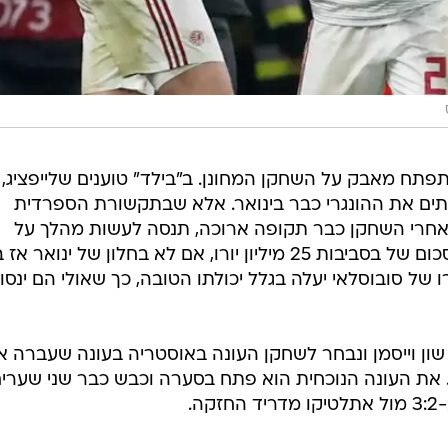
פתח מאבק על השחקן המחונן. ב"בילד" טוענים שלייפציג,
חתים את ההונגרי כבר בינואר. אלא שבתקשורת הספרדית
 אחרי השחקן כבר תקופה ארוכה, תנסה לעשות מהלך על
ההונגרי ותנסה לרכוש אותו תמורת סכום של בסביבות 25 מיליון יורו, אם לא בחלון של ינוא
ל סובוסלאי יעלה בגלל יכולתו הטובה, כך שאולי הם ינסו
בד הקדים את שון וייסמן ונבחר לשחקן העונה באוסטריה בעונה שעברה 
1 בישולים בליגה. את העונה הנוכחית הוא פתח בסערה וכבש כבר שני שערי
ה.