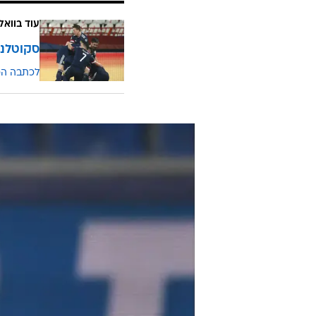
עוד בוואל
סקוטלנד, הו
לכתבה ה