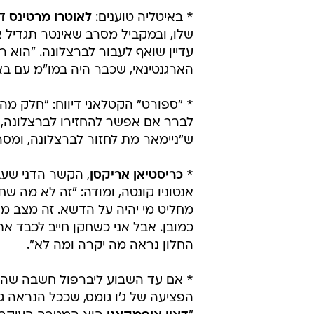
* באיטליה טוענים:
לאוטרו מרטינס
דו
עדיין שואף לעבור לברצלונה. "הוא 
הארגנטינאי, שכבר היה במו"מ עם בא
* "ספורט" הקטלאני דיווח: "חלק מ
לברר אם אפשר להחזירו לברצלונה, 
ש"ניימאר מת לחזור לברצלונה, ומסרב
*
כריסטיאן אריקסן
, הקשר הדני שע
אנטוניו קונטה, ומודה: "זה לא מה 
מחליט מי יהיה על הדשא. זה מצב מוזר
כמובן. אבל אני כשחקן חייב לכבד א
החלון נראה מה יקרה ומה לא".
* אם עד השבוע ליברפול חשבה שהיא
הפציעה של ג'ו גומס, שככל הנראה גמ