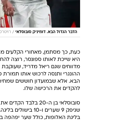
/
הדבר הגדול הבא. דומיניק סובוסלאי
רויטרס
כעת, כך מסתמן, מאחורי הקלעים מת
היא שייכת לאותו ספונסר, רוצה לה
מדווחים שגם ריאל מדריד, שעוקבת
הבא. אלא שבמועדון חוששים שמחירו ש
להקדים את הרכישה שלו.
סובוסלאי בן ה-20 בל
שניפק 9 שערים ו-0
בליגת האלופות, כולל שער יפהפה ב-3:2 מול אתלטיקו מדריד החזק