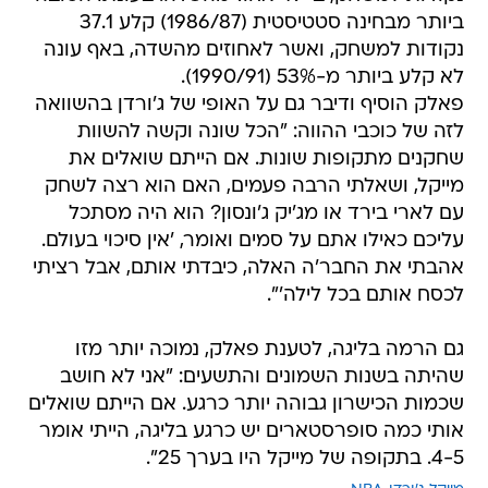
ביותר מבחינה סטטיסטית (1986/87) קלע 37.1
נקודות למשחק, ואשר לאחוזים מהשדה, באף עונה
לא קלע ביותר מ-53% (1990/91).
פאלק הוסיף ודיבר גם על האופי של ג'ורדן בהשוואה
לזה של כוכבי ההווה: "הכל שונה וקשה להשוות
שחקנים מתקופות שונות. אם הייתם שואלים את
מייקל, ושאלתי הרבה פעמים, האם הוא רצה לשחק
עם לארי בירד או מג'יק ג'ונסון? הוא היה מסתכל
עליכם כאילו אתם על סמים ואומר, 'אין סיכוי בעולם.
אהבתי את החבר'ה האלה, כיבדתי אותם, אבל רציתי
לכסח אותם בכל לילה'".
גם הרמה בליגה, לטענת פאלק, נמוכה יותר מזו
שהיתה בשנות השמונים והתשעים: "אני לא חושב
שכמות הכישרון גבוהה יותר כרגע. אם הייתם שואלים
אותי כמה סופרסטארים יש כרגע בליגה, הייתי אומר
4-5. בתקופה של מייקל היו בערך 25".